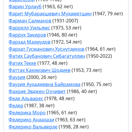
Фарин Урлауб
(1963, 62 лет)
Фарит Мубаракшевич Мухаметшин
(1947, 79 лет)
Фарман Салманов
(1931-2007)
Фаррелл Уильямс
(1973, 53 лет)
Фаррух Закиров
(1946, 80 лет)
Фархад Махмудов
(1972, 54 лет)
Фархат Гусманович Хуснутдинов
(1964, 61 лет)
Фатих Саубанович Сибагатуллин
(1950-2022)
Фатих Текке
(1977, 48 лет)
Фаттах Каюмович Шодиев
(1953, 73 лет)
Фаузия
(2000, 26 лет)
Фаузия Аухадиевна Байрамова
(1950, 75 лет)
Фахрие Эвджен Озчивит
(1986, 40 лет)
Феде Альварес
(1978, 48 лет)
Федер
(1987, 38 лет)
Федерика Моро
(1965, 61 лет)
Федерико Андахази
(1963, 63 лет)
Федерико Вальверде
(1998, 28 лет)