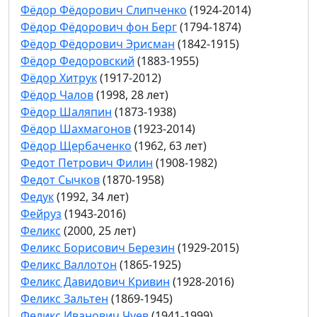
Фёдор Фёдорович Слипченко
(1924-2014)
Фёдор Фёдорович фон Берг
(1794-1874)
Фёдор Фёдорович Эрисман
(1842-1915)
Фёдор Федоровский
(1883-1955)
Фёдор Хитрук
(1917-2012)
Фёдор Чалов
(1998, 28 лет)
Фёдор Шаляпин
(1873-1938)
Фёдор Шахмагонов
(1923-2014)
Фёдор Щербаченко
(1962, 63 лет)
Федот Петрович Филин
(1908-1982)
Федот Сычков
(1870-1958)
Федук
(1992, 34 лет)
Фейруз
(1943-2016)
Феликс
(2000, 25 лет)
Феликс Борисович Березин
(1929-2015)
Феликс Валлотон
(1865-1925)
Феликс Давидович Кривин
(1928-2016)
Феликс Зальтен
(1869-1945)
Феликс Иванович Чуев
(1941-1999)