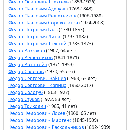
Фёдор Осипович Шехтель
(1859-1926)
Фёдор Павлович Аделунг
(1768-1843)
Фёдор Павлович Решетников
(1906-1988)
Фёдор Павлович Сороколетов
(1924-2008)
Фёдор Петрович Гааз
(1780-1853)
Фёдор Петрович Литке
(1797-1882)
Фёдор Петрович Толстой
(1783-1873)
Фёдор Раззаков
(1962, 64 лет)
Фёдор Решетников
(1841-1871)
Фёдор Ротштейн
(1871-1953)
Фёдор Сволочь
(1970, 55 лет)
Фёдор Сергеевич Зайцев
(1963, 63 лет)
Фёдор Сергеевич Капица
(1950-2017)
Фёдор Сологуб
(1863-1927)
Фёдор Стуков
(1972, 53 лет)
Фёдор Триколич
(1985, 41 лет)
Фёдор Фёдорович Лосев
(1960, 66 лет)
Фёдор Фёдорович Мартенс
(1845-1909)
Фёдор Фёдорович Раскольников
(1892-1939)