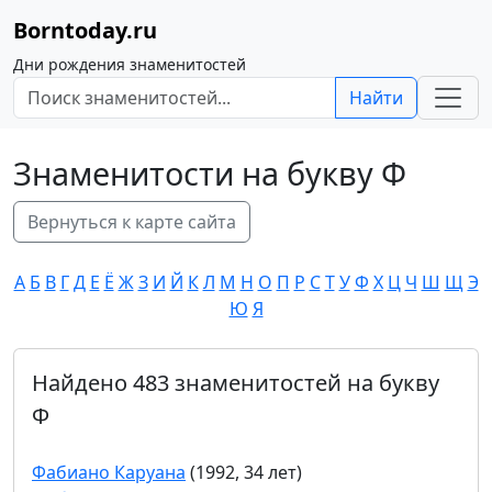
Borntoday.ru
Дни рождения знаменитостей
Найти
Знаменитости на букву Ф
Вернуться к карте сайта
А
Б
В
Г
Д
Е
Ё
Ж
З
И
Й
К
Л
М
Н
О
П
Р
С
Т
У
Ф
Х
Ц
Ч
Ш
Щ
Э
Ю
Я
Найдено 483 знаменитостей на букву
Ф
Фабиано Каруана
(1992, 34 лет)