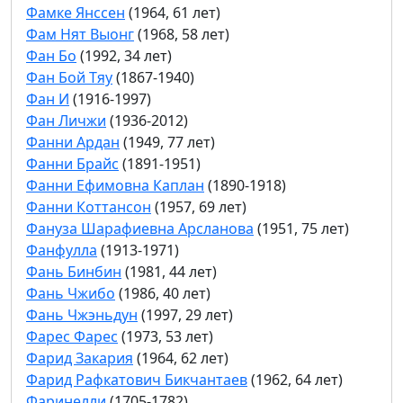
Фамке Янссен
(1964, 61 лет)
Фам Нят Выонг
(1968, 58 лет)
Фан Бо
(1992, 34 лет)
Фан Бой Тяу
(1867-1940)
Фан И
(1916-1997)
Фан Личжи
(1936-2012)
Фанни Ардан
(1949, 77 лет)
Фанни Брайс
(1891-1951)
Фанни Ефимовна Каплан
(1890-1918)
Фанни Коттансон
(1957, 69 лет)
Фануза Шарафиевна Арсланова
(1951, 75 лет)
Фанфулла
(1913-1971)
Фань Бинбин
(1981, 44 лет)
Фань Чжибо
(1986, 40 лет)
Фань Чжэньдун
(1997, 29 лет)
Фарес Фарес
(1973, 53 лет)
Фарид Закария
(1964, 62 лет)
Фарид Рафкатович Бикчантаев
(1962, 64 лет)
Фаринелли
(1705-1782)