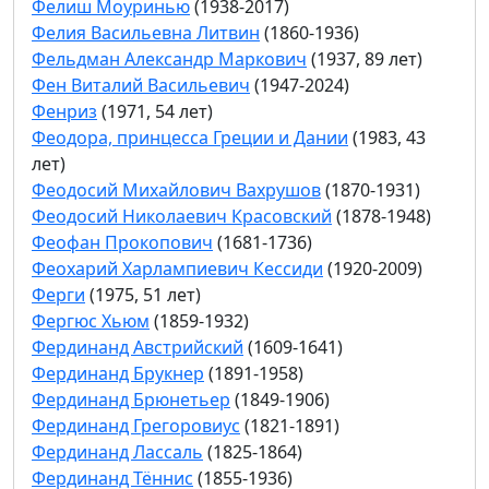
Фелиш Моуринью
(1938-2017)
Фелия Васильевна Литвин
(1860-1936)
Фельдман Александр Маркович
(1937, 89 лет)
Фен Виталий Васильевич
(1947-2024)
Фенриз
(1971, 54 лет)
Феодора, принцесса Греции и Дании
(1983, 43
лет)
Феодосий Михайлович Вахрушов
(1870-1931)
Феодосий Николаевич Красовский
(1878-1948)
Феофан Прокопович
(1681-1736)
Феохарий Харлампиевич Кессиди
(1920-2009)
Ферги
(1975, 51 лет)
Фергюс Хьюм
(1859-1932)
Фердинанд Австрийский
(1609-1641)
Фердинанд Брукнер
(1891-1958)
Фердинанд Брюнетьер
(1849-1906)
Фердинанд Грегоровиус
(1821-1891)
Фердинанд Лассаль
(1825-1864)
Фердинанд Тённис
(1855-1936)