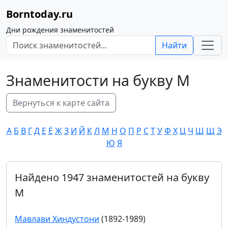
Borntoday.ru
Дни рождения знаменитостей
Найти
Знаменитости на букву М
Вернуться к карте сайта
А
Б
В
Г
Д
Е
Ё
Ж
З
И
Й
К
Л
М
Н
О
П
Р
С
Т
У
Ф
Х
Ц
Ч
Ш
Щ
Э
Ю
Я
Найдено 1947 знаменитостей на букву
М
Мавлави Хиндустони
(1892-1989)