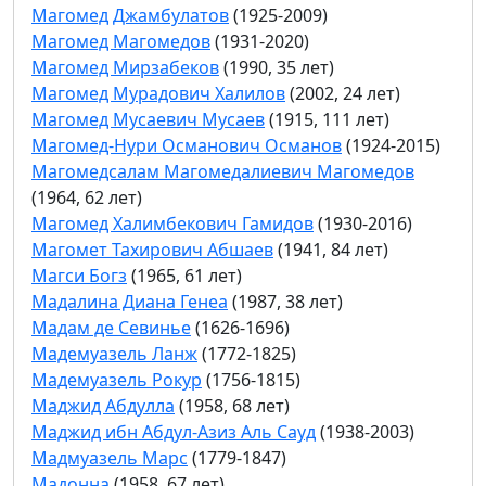
Магомед Джамбулатов
(1925-2009)
Магомед Магомедов
(1931-2020)
Магомед Мирзабеков
(1990, 35 лет)
Магомед Мурадович Халилов
(2002, 24 лет)
Магомед Мусаевич Мусаев
(1915, 111 лет)
Магомед-Нури Османович Османов
(1924-2015)
Магомедсалам Магомедалиевич Магомедов
(1964, 62 лет)
Магомед Халимбекович Гамидов
(1930-2016)
Магомет Тахирович Абшаев
(1941, 84 лет)
Магси Богз
(1965, 61 лет)
Мадалина Диана Генеа
(1987, 38 лет)
Мадам де Севинье
(1626-1696)
Мадемуазель Ланж
(1772-1825)
Мадемуазель Рокур
(1756-1815)
Маджид Абдулла
(1958, 68 лет)
Маджид ибн Абдул-Азиз Аль Сауд
(1938-2003)
Мадмуазель Марс
(1779-1847)
Мадонна
(1958, 67 лет)