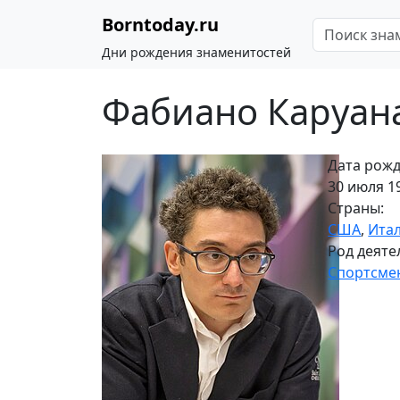
Borntoday.ru
Дни рождения знаменитостей
Фабиано Каруан
Дата рожд
30 июля 19
Страны:
США
,
Ита
Род деяте
Спортсме