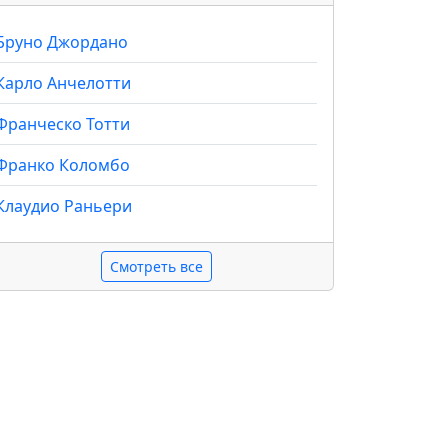
Бруно Джордано
Карло Анчелотти
Франческо Тотти
Франко Коломбо
Клаудио Раньери
Смотреть все