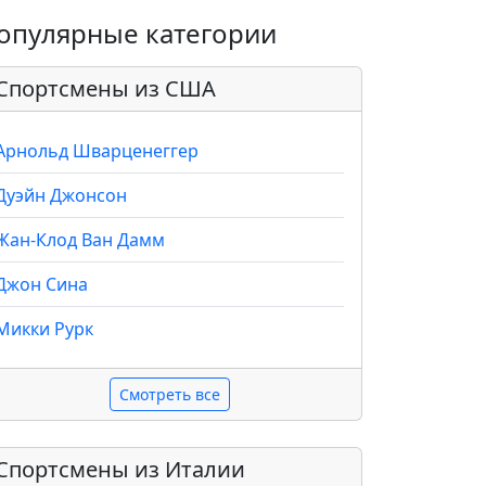
опулярные категории
Спортсмены из США
Арнольд Шварценеггер
Дуэйн Джонсон
Жан-Клод Ван Дамм
Джон Сина
Микки Рурк
Смотреть все
Спортсмены из Италии