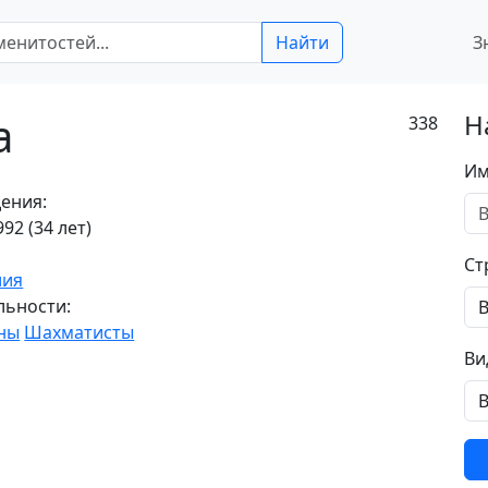
Найти
З
а
Н
338
Им
ения:
92 (34 лет)
Ст
лия
льности:
ны
Шахматисты
Ви