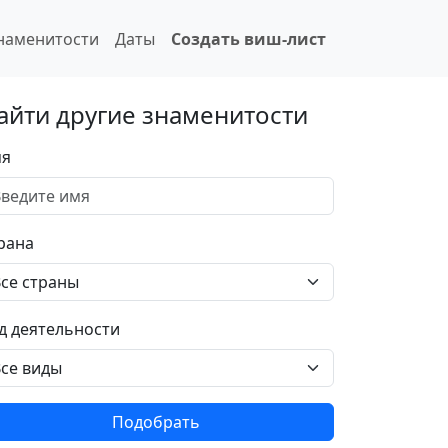
наменитости
Даты
Создать виш-лист
айти другие знаменитости
я
рана
д деятельности
Подобрать