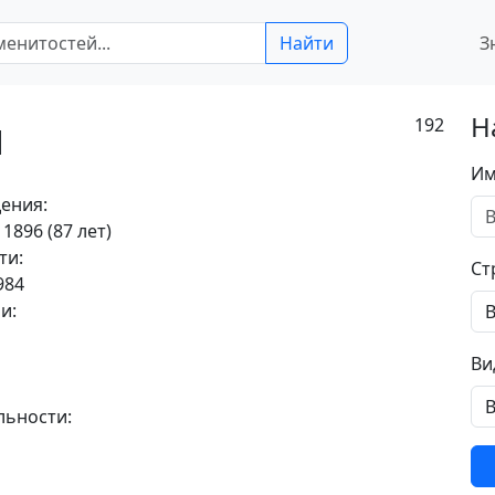
Найти
З
я
Н
192
Им
ения:
 1896 (87 лет)
ти:
Ст
984
и:
Ви
льности: