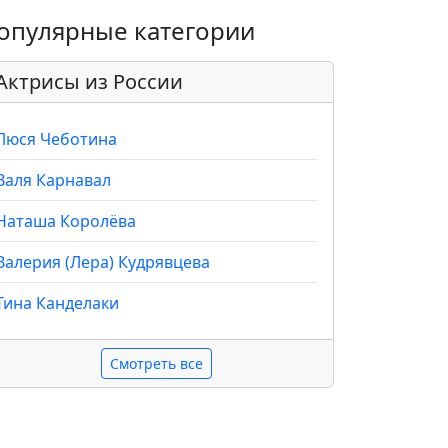
опулярные категории
Актрисы из России
Люся Чеботина
Валя Карнавал
Наташа Королёва
Валерия (Лера) Кудрявцева
Тина Канделаки
Смотреть все