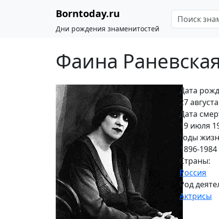
Borntoday.ru
Дни рождения знаменитостей
Фаина Раневска
Дата рожд
27 августа
Дата смер
19 июля 1
Годы жизн
1896-1984
Страны:
Россия
Род деяте
Актрисы