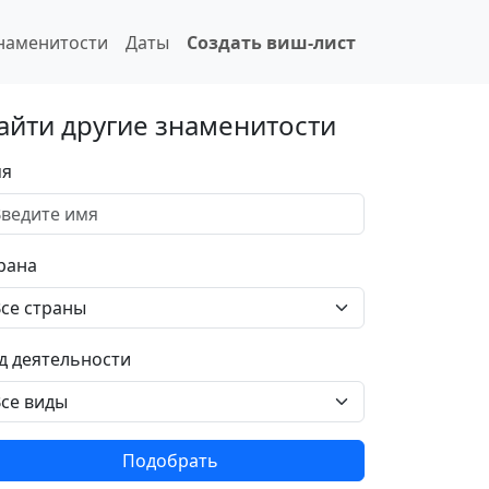
наменитости
Даты
Создать виш-лист
айти другие знаменитости
я
рана
д деятельности
Подобрать