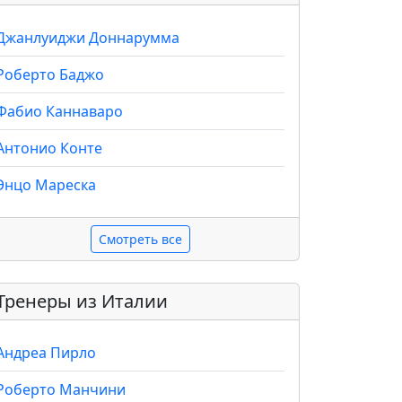
Джанлуиджи Доннарумма
Роберто Баджо
Фабио Каннаваро
Антонио Конте
Энцо Мареска
Смотреть все
Тренеры из Италии
Андреа Пирло
Роберто Манчини