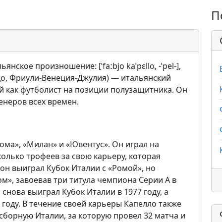
П
янское произношение: [ˈfaːbjo kaˈpɛllo, -ˈpel-],
нцо, Фриули-Венеция-Джулия) — итальянский
 как футболист на позиции полузащитника. Он
енеров всех времен.
ома», «Милан» и «Ювентус». Он играл на
олько трофеев за свою карьеру, которая
 он выиграл Кубок Италии с «Ромой», но
м», завоевав три титула чемпиона Серии А в
 снова выиграл Кубок Италии в 1977 году, а
 году. В течение своей карьеры Капелло также
сборную Италии, за которую провел 32 матча и