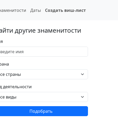
наменитости
Даты
Создать виш-лист
айти другие знаменитости
я
рана
д деятельности
Подобрать