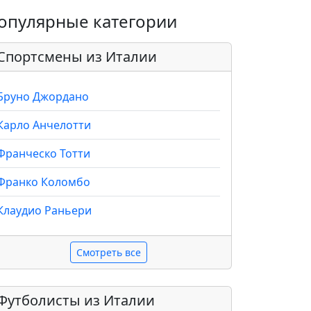
опулярные категории
Спортсмены из Италии
Бруно Джордано
Карло Анчелотти
Франческо Тотти
Франко Коломбо
Клаудио Раньери
Смотреть все
Футболисты из Италии