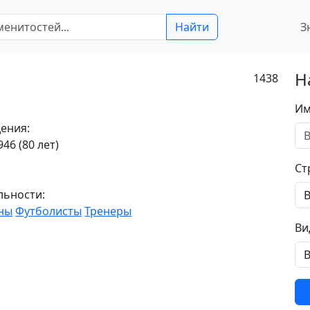
Найти
З
Н
1438
Им
ения:
46 (80 лет)
Ст
льности:
ны
Футболисты
Тренеры
Ви