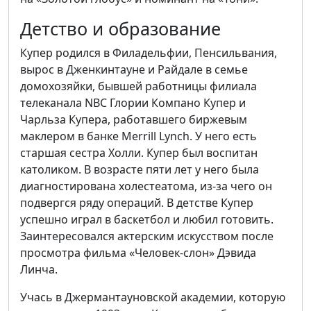
Детство и образование
Купер родился в Филадельфии, Пенсильвания,
вырос в Дженкинтауне и Райдале в семье
домохозяйки, бывшей работницы филиала
телеканала NBC Глории Компано Купер и
Чарльза Купера, работавшего биржевым
маклером в банке Merrill Lynch. У него есть
старшая сестра Холли. Купер был воспитан
католиком. В возрасте пяти лет у него была
диагностирована холестеатома, из-за чего он
подвергся ряду операций. В детстве Купер
успешно играл в баскетбол и любил готовить.
Заинтересовался актерским искусством после
просмотра фильма «Человек-слон» Дэвида
Линча.
Учась в Джермантауновской академии, которую