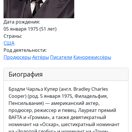
Дата рождения:
05 января 1975 (51 лет)
Страны:
США
Род деятельности:
Продюсеры
Актёры
Писатели
Кинорежиссёры
Биография
Брэдли Чарльз Купер (англ. Bradley Charles
Cooper) (род. 5 января 1975, Филадельфия,
Пенсильвания) — американский актер,
продюсер, режиссер и певец. Лауреат премий
BAFTA и «Грэмми», а также девятикратный
номинант на «Оскар», шестикратный номинант
на «Золотой глобус» и номинант на «Тони».