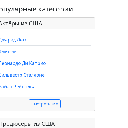
опулярные категории
Актёры из США
Джаред Лето
Эминем
Леонардо Ди Каприо
Сильвестр Сталлоне
Райан Рейнольдс
Смотреть все
Продюсеры из США