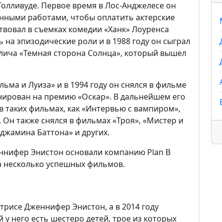
 Голливуде. Первое время в Лос-Анджелесе он
ными работами, чтобы оплатить актерские
ствовал в съемках комедии «Ханк» Лоуренса
 на эпизодические роли и в 1988 году он сыграл
лича «Темная сторона Солнца», который вышел
льма и Луиза» и в 1994 году он снялся в фильме
нирован на премию «Оскар». В дальнейшем его
 таких фильмах, как «Интервью с вампиром»,
. Он также снялся в фильмах «Троя», «Мистер и
джамина Баттона» и других.
женнифер Энистон основали компанию Plan B
а несколько успешных фильмов.
ктрисе Дженнифер Энистон, а в 2014 году
 у него есть шестеро детей, трое из которых