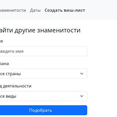
наменитости
Даты
Создать виш-лист
айти другие знаменитости
я
рана
д деятельности
Подобрать