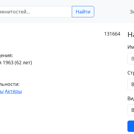
Найти
З
Н
131664
Им
ения:
 1963 (62 лет)
Ст
льности:
ры
Актёры
Ви