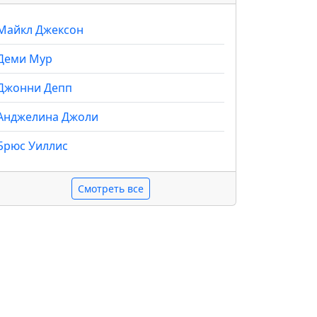
Майкл Джексон
Деми Мур
Джонни Депп
Анджелина Джоли
Брюс Уиллис
Смотреть все