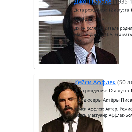
Джон Казале
(1935-
Дата рождения: 12 августа 
Актёры
США
Джон Холланд Казале родилс
Массачусетс, США. Его мать
оте…
Кейси Аффлек
(50 л
Дата рождения: 12 августа 
Продюсеры
Актёры
Писа
Кейси Аффлек: Актер, Режи
Кейси Макгуайр Аффлек-Болд