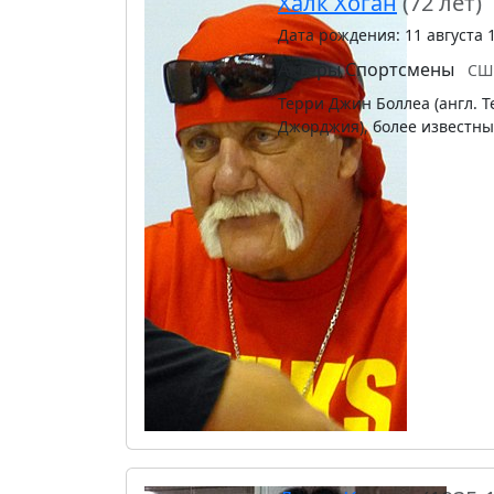
Халк Хоган
(72 лет)
Дата рождения: 11 августа 
Актёры
Спортсмены
СШ
Терри Джин Боллеа (англ. Ter
Джорджия), более известный