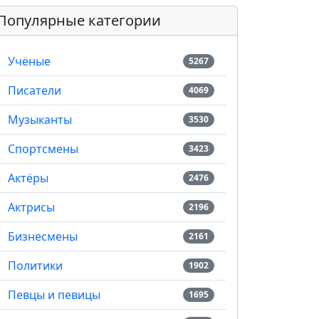
Популярные категории
Учёные
5267
Писатели
4069
Музыканты
3530
Спортсмены
3423
Актёры
2476
Актрисы
2196
Бизнесмены
2161
Политики
1902
Певцы и певицы
1695