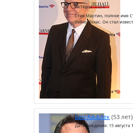
Актёры
США
Стив Мартин, полное имя Ст
Уэйко, Техас. Он стал изве
Бен Аффлек
(53 лет)
Дата рождения: 15 августа 