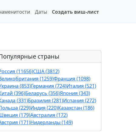
наменитости
Даты
Создать виш-лист
Популярные страны
Россия (11656)
США (3812)
Великобритания (1259)
Франция (1098)
Украина (853)
Германия (724)
Италия (521)
Китай (396)
Беларусь (356)
Япония (343)
Канада (331)
Бразилия (281)
Испания (272)
Польша (229)
Индия (220)
Казахстан (186)
Швеция (179)
Австралия (172)
Австрия (171)
Нидерланды (149)