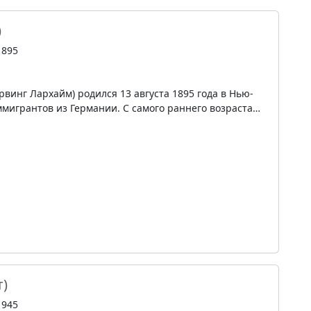
)
1895
винг Лархайм) родился 13 августа 1895 года в Нью-
ммигрантов из Германии. С самого раннего возраста…
т)
1945