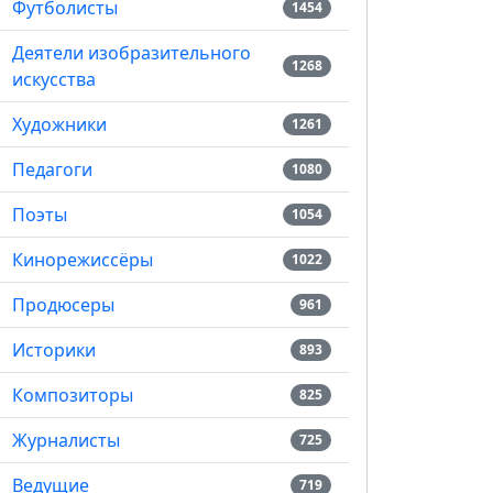
Футболисты
1454
Деятели изобразительного
1268
искусства
Художники
1261
Педагоги
1080
Поэты
1054
Кинорежиссёры
1022
Продюсеры
961
Историки
893
Композиторы
825
Журналисты
725
Ведущие
719