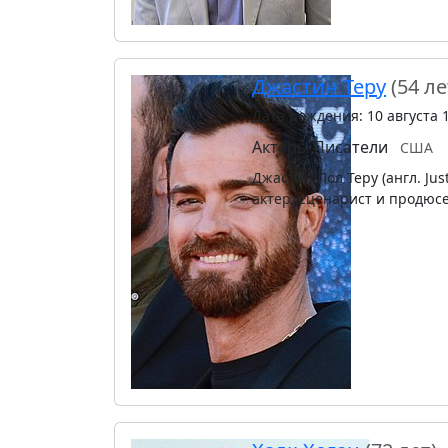
Джастин Теру
(54 ле
Дата рождения: 10 августа 
Актёры
Писатели
США
Джастин Пол Теру (англ. Jus
актер, сценарист и продюсе