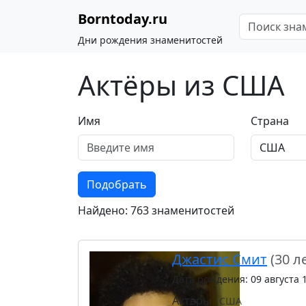
Borntoday.ru
Дни рождения знаменитостей
Актёры из США
Имя
Страна
Подобрать
Найдено: 763 знаменитостей
Джастис Смит
(30 л
Дата рождения: 09 августа 
Актёры
США