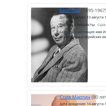
Берт Лар
(1895-1967
Дата рождения: 13 августа 
Актёры
Юмористы
США
Берт Лар (настоящее имя Ир
Йорке в семье еврейских и
Стив Мартин
(80 ле
Дата рождения: 14 августа 