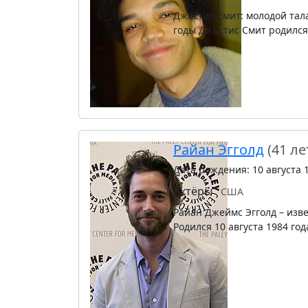
Джастис Смит: молодой та
годы Джастис Смит родился
Райан Эгголд
(41 ле
Дата рождения: 10 августа 
Актёры
США
Райан Джеймс Эгголд – изв
Родился 10 августа 1984 го