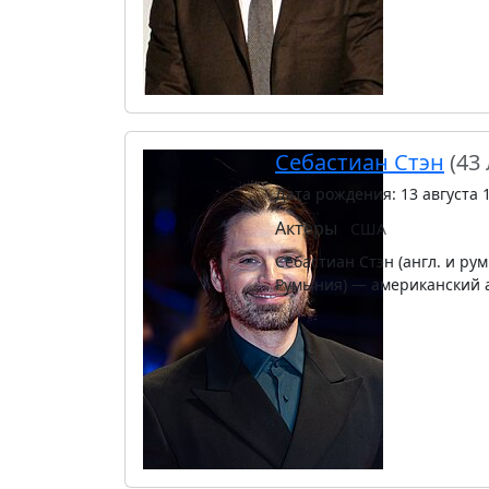
Себастиан Стэн
(43 
Дата рождения: 13 августа 
Актёры
США
Себастиан Стэн (англ. и рум.
Румыния) — американский 