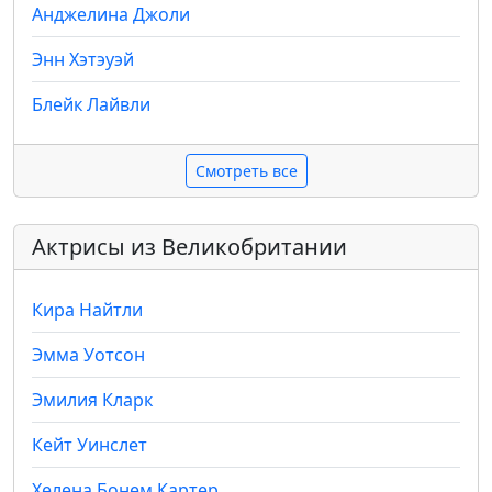
Анджелина Джоли
Энн Хэтэуэй
Блейк Лайвли
Смотреть все
Актрисы из Великобритании
Кира Найтли
Эмма Уотсон
Эмилия Кларк
Кейт Уинслет
Хелена Бонем Картер