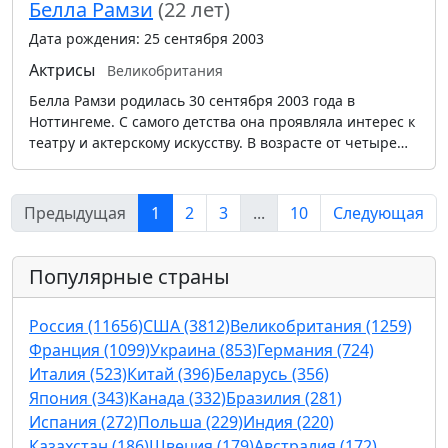
Белла Рамзи
(22 лет)
Дата рождения: 25 сентября 2003
Актрисы
Великобритания
Белла Рамзи родилась 30 сентября 2003 года в
Ноттингеме. С самого детства она проявляла интерес к
театру и актерскому искусству. В возрасте от четыре…
Предыдущая
1
2
3
...
10
Следующая
Популярные страны
Россия (11656)
США (3812)
Великобритания (1259)
Франция (1099)
Украина (853)
Германия (724)
Италия (523)
Китай (396)
Беларусь (356)
Япония (343)
Канада (332)
Бразилия (281)
Испания (272)
Польша (229)
Индия (220)
Казахстан (186)
Швеция (179)
Австралия (172)