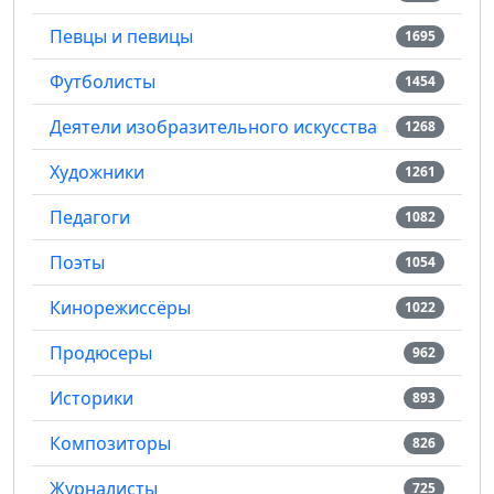
Певцы и певицы
1695
Футболисты
1454
Деятели изобразительного искусства
1268
Художники
1261
Педагоги
1082
Поэты
1054
Кинорежиссёры
1022
Продюсеры
962
Историки
893
Композиторы
826
Журналисты
725