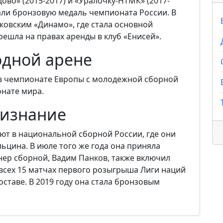
во» (2015-2017) и «Уралочку-НТМК» (2017-
евали бронзовую медаль чемпионата России. В
сковским «Динамо», где стала основной
решла на правах аренды в клуб «Енисей».
одной арене
 в чемпионате Европы с молодежной сборной
онате мира.
изнание
бют в национальной сборной России, где они
ьцина. В июле того же года она приняла
нер сборной, Вадим Панков, также включил
всех 15 матчах первого розыгрыша Лиги наций
ставе. В 2019 году она стала бронзовым