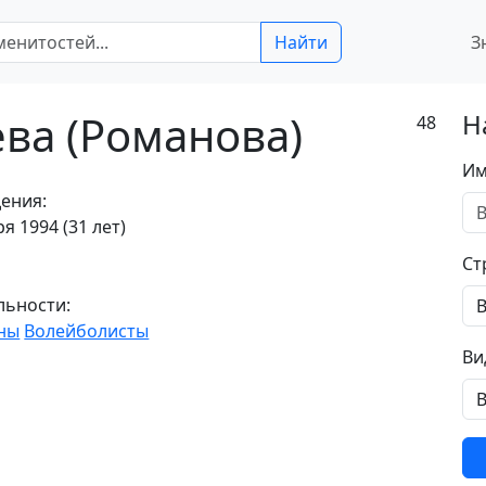
Найти
З
ва (Романова)
Н
48
Им
ения:
я 1994 (31 лет)
Ст
льности:
ны
Волейболисты
Ви