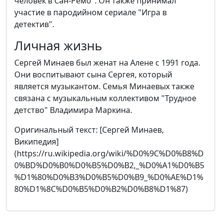
человек в Сан-Ремо". Он также принимал
участие в пародийном сериале "Игра в
детектив".
Личная жизнь
Сергей Минаев был женат на Алене с 1991 года.
Они воспитывают сына Сергея, который
является музыкантом. Семья Минаевых также
связана с музыкальным коллективом "Трудное
детство" Владимира Маркина.
Оригинальный текст: [Сергей Минаев,
Википедия]
(https://ru.wikipedia.org/wiki/%D0%9C%D0%B8%D
0%BD%D0%B0%D0%B5%D0%B2,_%D0%A1%D0%B5
%D1%80%D0%B3%D0%B5%D0%B9_%D0%AE%D1%
80%D1%8C%D0%B5%D0%B2%D0%B8%D1%87)