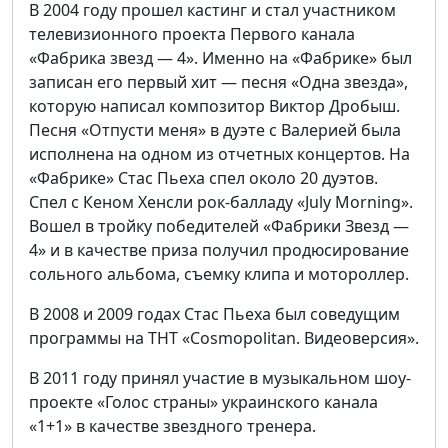
В 2004 году прошел кастинг и стал участником
телевизионного проекта Первого канала
«Фабрика звезд — 4». Именно на «Фабрике» был
записан его первый хит — песня «Одна звезда»,
которую написал композитор Виктор Дробыш.
Песня «Отпусти меня» в дуэте с Валерией была
исполнена на одном из отчетных концертов. На
«Фабрике» Стас Пьеха спел около 20 дуэтов.
Спел с Кеном Хенсли рок-балладу «July Morning».
Вошел в тройку победителей «Фабрики Звезд —
4» и в качестве приза получил продюсирование
сольного альбома, съемку клипа и мотороллер.
В 2008 и 2009 годах Стас Пьеха был соведущим
программы на ТНТ «Cosmopolitan. Видеоверсия».
В 2011 году принял участие в музыкальном шоу-
проекте «Голос страны» украинского канала
«1+1» в качестве звездного тренера.