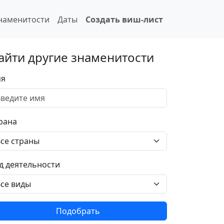
наменитости
Даты
Создать виш-лист
айти другие знаменитости
я
рана
д деятельности
Подобрать