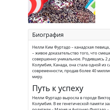
Биография
Нелли Ким Фуртадо – канадская певица
– живое доказательство того, что сме
совершенно уникальное. Родившись 2 д
Колумбия, Канада, она стала одной из
современности, продав более 40 милли
миру.
Путь к успеху
Нелли Фуртадо выросла в городе Викто
Колумбия. В ее генетической памяти за
родители – Мария и Антонио Фуртадо – 