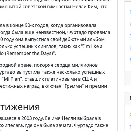
наменитой советской гимнастки Нелли Ким, что
 в конце 90-х годов, когда организовала
а тогда была еще неизвестной, Фуртадо проявила
0 году она выпустила свой дебютный альбом
лько успешных синглов, таких как "I'm like a
adio (Remember the Days)".
родной арене, покоряя сердца миллионов
Фуртадо выпустила также несколько успешных
 и "Mi Plan", ставших платиновыми в США и
рестижных наград, включая "Грэмми" и премии
стижения
вшаяся в 2003 году. Ее имя Нелли выбрала в
рхипелага, где она была зачата. Фуртадо также