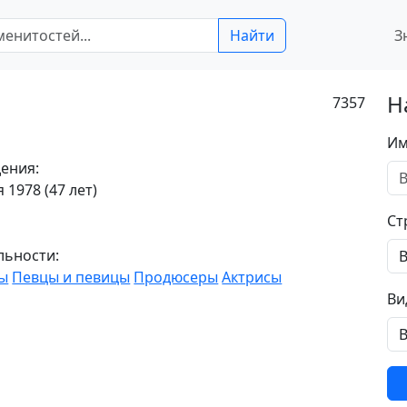
Найти
З
Н
7357
Им
ения:
 1978 (47 лет)
Ст
льности:
ы
Певцы и певицы
Продюсеры
Актрисы
Ви