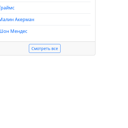
Граймс
Малин Акерман
Шон Мендес
Смотреть все