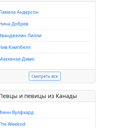
Памела Андерсон
Нина Добрев
Эванджелин Лилли
Нив Кэмпбелл
Маккензи Дэвис
Смотреть все
Певцы и певицы из Канады
Финн Вулфхард
The Weeknd