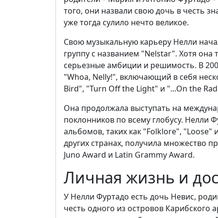
того, они назвали свою дочь в честь з
уже тогда сулило нечто великое.
Свою музыкальную карьеру Нелли начала
группу с названием "Nelstar". Хотя он
серьезные амбиции и решимость. В 200
"Whoa, Nelly!", включающий в себя неско
Bird", "Turn Off the Light" и "...On the R
Она продолжала выступать на междуна
поклонников по всему глобусу. Нелли 
альбомов, таких как "Folklore", "Loose"
других странах, получила множество п
Juno Award и Latin Grammy Award.
Личная жизнь и до
У Нелли Фуртадо есть дочь Невис, роди
честь одного из островов Карибского а