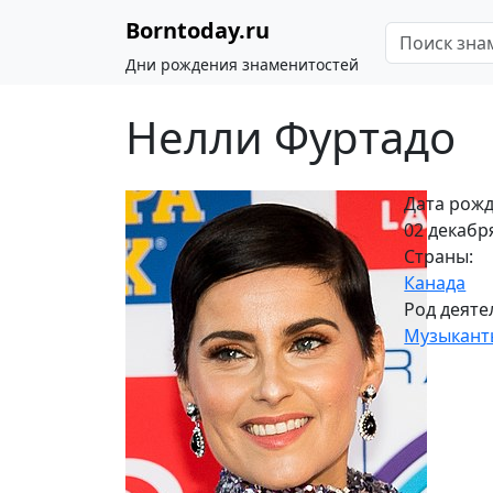
Borntoday.ru
Дни рождения знаменитостей
Нелли Фуртадо
Дата рожд
02 декабря
Страны:
Канада
Род деяте
Музыкант