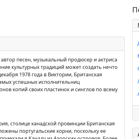
П
, автор песен, музыкальный продюсер и актриса
шение культурных традиций может создать нечто
екабря 1978 года в Виктории, Британская
 самых успешных исполнительниц
онов копий своих пластинок и синглов по всему
рия, столице канадской провинции Британская
ложены португальские корни, поскольку ее
приехали в Канаду из Азорских островов. Более