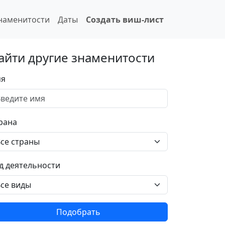
наменитости
Даты
Создать виш-лист
айти другие знаменитости
я
рана
д деятельности
Подобрать