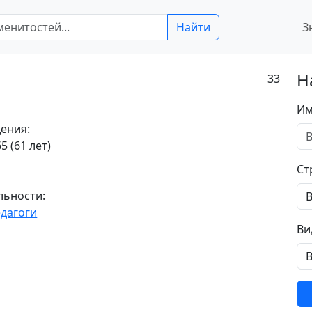
Найти
З
Н
33
Им
ения:
5 (61 лет)
Ст
льности:
дагоги
Ви