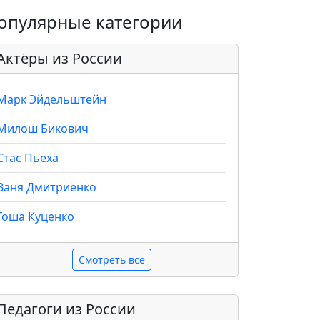
опулярные категории
Актёры из России
Марк Эйдельштейн
Милош Бикович
Стас Пьеха
Ваня Дмитриенко
Гоша Куценко
Смотреть все
Педагоги из России