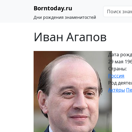
Borntoday.ru
Дни рождения знаменитостей
Иван Агапов
Дата рожд
29 мая 196
Страны:
Россия
Род деяте
Актёры
Пе