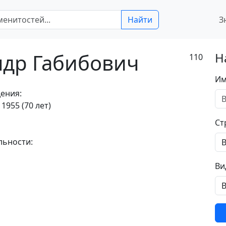
Найти
З
ндр Габибович
Н
110
Им
ения:
 1955 (70 лет)
Ст
льности:
Ви