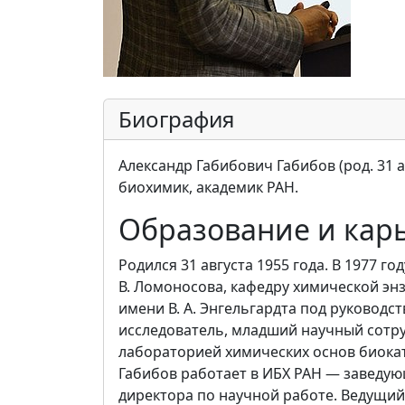
Биография
Александр Габибович Габибов (род. 31 а
биохимик, академик РАН.
Образование и кар
Родился 31 августа 1955 года. В 1977 
В. Ломоносова, кафедру химической эн
имени В. А. Энгельгардта под руководств
исследователь, младший научный сотр
лабораторией химических основ биоката
Габибов работает в ИБХ РАН — заведу
директора по научной работе. Ведущи