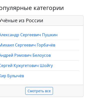
опулярные категории
Учёные из России
Александр Сергеевич Пушкин
Михаил Сергеевич Горбачёв
Андрей Рэмович Белоусов
Сергей Кужугетович Шойгу
Кир Булычёв
Смотреть все