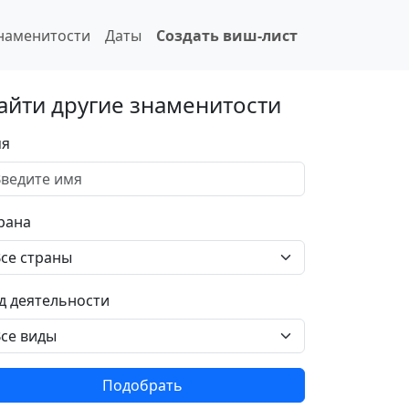
наменитости
Даты
Создать виш-лист
айти другие знаменитости
я
рана
д деятельности
Подобрать