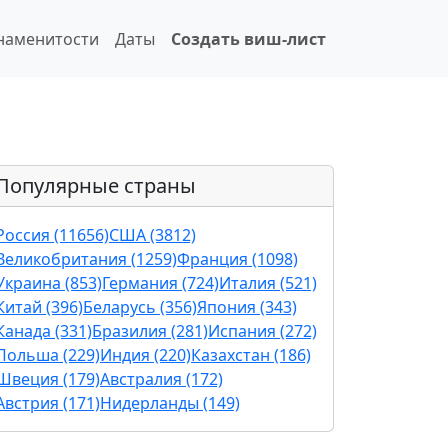
наменитости
Даты
Создать виш-лист
Популярные страны
Россия (11656)
США (3812)
Великобритания (1259)
Франция (1098)
Украина (853)
Германия (724)
Италия (521)
Китай (396)
Беларусь (356)
Япония (343)
Канада (331)
Бразилия (281)
Испания (272)
Польша (229)
Индия (220)
Казахстан (186)
Швеция (179)
Австралия (172)
Австрия (171)
Нидерланды (149)