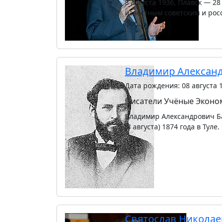
8 августа 1936, Плавск — 2
известным советским и рос
фот…
Владимир Александ
Дата рождения: 08 августа 
Писатели
Учёные
Эконо
Владимир Александрович Ба
(8 августа) 1874 года в Ту
Святослав Никола