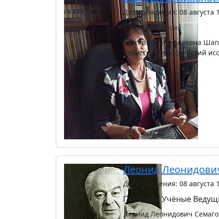
Дата рождения: 08 августа 
Учёные
Россия
Екатерина Николаевна Шапин
Советский и российский ис
Леонид Леонидови
Дата рождения: 08 августа 
Писатели
Учёные
Ведущ
Леонид Леонидович Семаго: