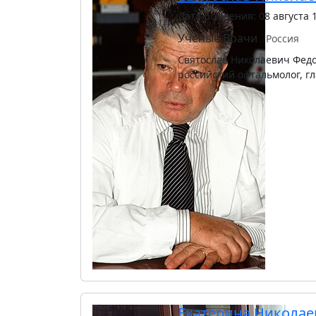
Дата рождения: 08 августа 
Учёные
Врачи
Россия
Святослав Николаевич Федор
российский офтальмолог, г
Екатерина Никола