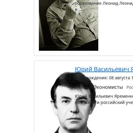
образование Леонид Леонидо
в …
Юрий Васильевич 
Дата рождения: 08 августа 
Учёные
Экономисты
Ро
Юрий Васильевич Яременко 
советский и российский уч