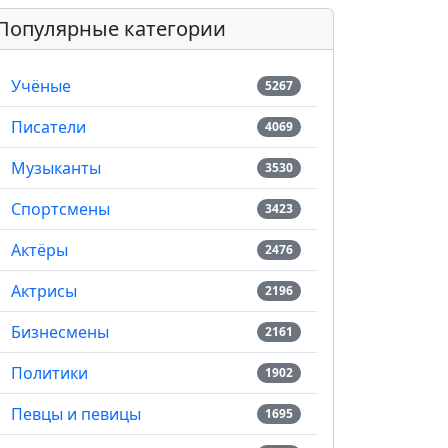
Популярные категории
Учёные
5267
Писатели
4069
Музыканты
3530
Спортсмены
3423
Актёры
2476
Актрисы
2196
Бизнесмены
2161
Политики
1902
Певцы и певицы
1695