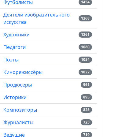
Футболисты
1454
Деятели изобразительного
1268
искусства
Художники
1261
Педагоги
1080
Поэты
1054
Кинорежиссёры
1022
Продюсеры
961
Историки
893
Композиторы
825
Журналисты
725
Ведущие
719