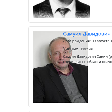
Самуил Давидович
Дата рождения: 09 августа 
Учёные
Россия
Самуил Давидович Ханин (ро
специалист в области полу