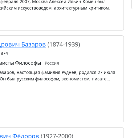
8 февраля 2007, Москва Алексей Ильич Комеч был
сийским искусствоведом, архитектурным критиком,
рович Базаров
(1874-1939)
1874
мисты
Философы
Россия
заров, настоящая фамилия Руднев, родился 27 июля
ле. Он был русским философом, экономистом, писате…
евич Фёдоров
(1927-2000)