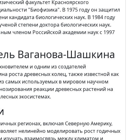
физический факультет Красноярского
иальности "Биофизика". В 1975 году он защитил
ни кандидата биологических наук. В 1984 году
ученой степени доктора биологических наук.
ьным членом Российской академии наук с 1997
ель Ваганова-Шашкина
хновителем и одним из создателей
а роста древесных колец, также известной как
 из самых используемых в мировом научном
гнозирования реакции древесных растений на
лесных экосистемах.
и
ичных регионах, включая Северную Америку,
зволяет нелинейно моделировать рост годичных
и изучать взаимосвязь между климатом и