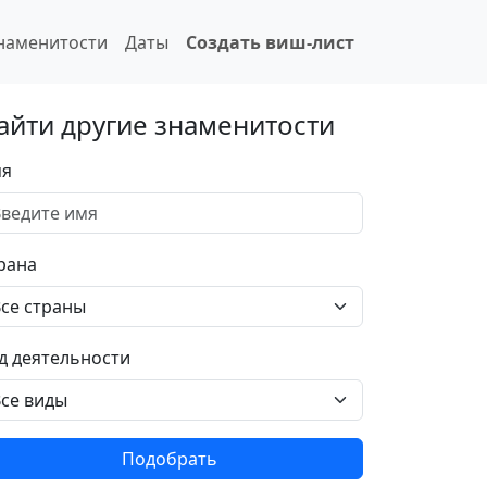
наменитости
Даты
Создать виш-лист
айти другие знаменитости
я
рана
д деятельности
Подобрать