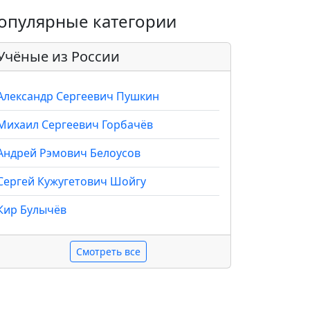
опулярные категории
Учёные из России
Александр Сергеевич Пушкин
Михаил Сергеевич Горбачёв
Андрей Рэмович Белоусов
Сергей Кужугетович Шойгу
Кир Булычёв
Смотреть все