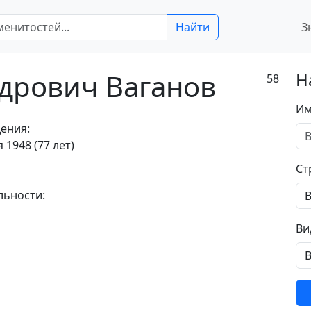
Найти
З
дрович Ваганов
Н
58
Им
ения:
 1948 (77 лет)
Ст
льности:
Ви