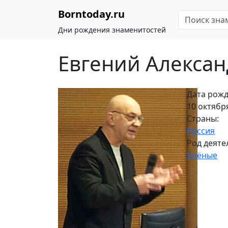
Borntoday.ru
Дни рождения знаменитостей
Евгений Алексан
Дата рожд
10 октября
Страны:
Россия
Род деяте
Учёные