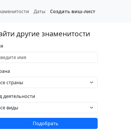
наменитости
Даты
Создать виш-лист
айти другие знаменитости
я
рана
д деятельности
Подобрать