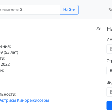
Найти
З
Н
79
Им
ения:
9 (53 лет)
ти:
Ст
 2022
и:
Ви
льности:
Актрисы
Кинорежиссёры