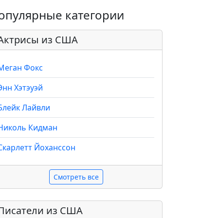
опулярные категории
Актрисы из США
Меган Фокс
Энн Хэтэуэй
Блейк Лайвли
Николь Кидман
Скарлетт Йоханссон
Смотреть все
Писатели из США