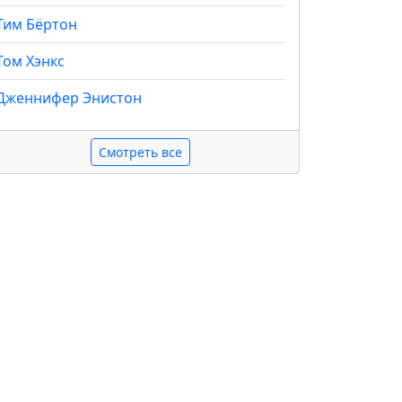
Тим Бёртон
Том Хэнкс
Дженнифер Энистон
Смотреть все