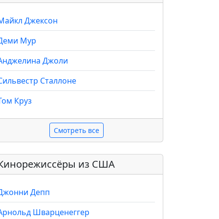
Майкл Джексон
Деми Мур
Анджелина Джоли
Сильвестр Сталлоне
Том Круз
Смотреть все
Кинорежиссёры из США
Джонни Депп
Арнольд Шварценеггер