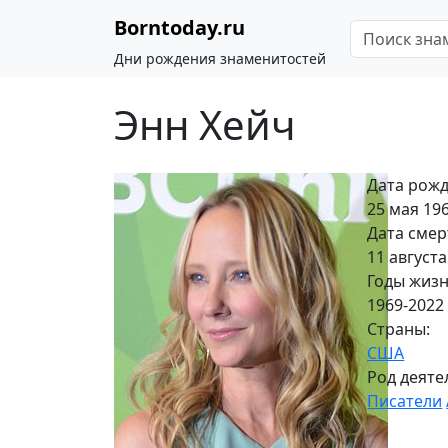
Borntoday.ru
Дни рождения знаменитостей
Энн Хейч
Дата рожд
25 мая 196
Дата смер
11 августа
Годы жизн
1969-2022
Страны:
США
Род деяте
Писатели