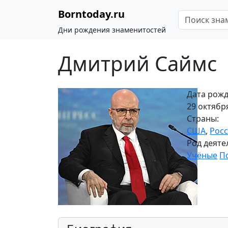
Borntoday.ru
Дни рождения знаменитостей
Дмитрий Саймс
Дата рожд
29 октября
Страны:
США
,
Рос
Род деяте
Учёные
П