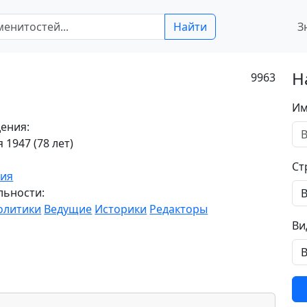
Найти
З
Н
9963
Им
ения:
 1947 (78 лет)
Ст
сия
льности:
олитики
Ведущие
Историки
Редакторы
Ви