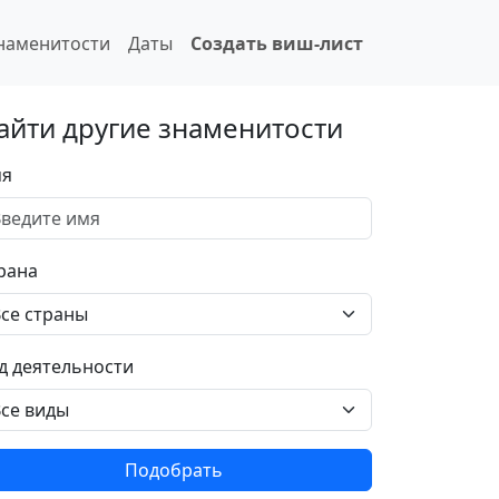
наменитости
Даты
Создать виш-лист
айти другие знаменитости
я
рана
д деятельности
Подобрать