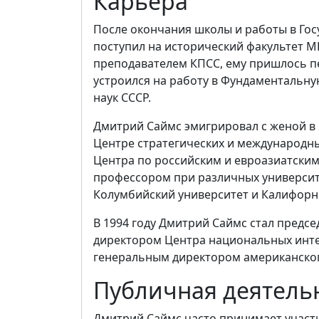
Карьера
После окончания школы и работы в Го
поступил на исторический факультет МГ
преподавателем КПСС, ему пришлось пе
устроился на работу в Фундаментальн
наук СССР.
Дмитрий Саймс эмигрировал с женой в 
Центре стратегических и международны
Центра по российским и евроазиатским
профессором при различных университ
Колумбийский университет и Калифорни
В 1994 году Дмитрий Саймс стал предс
директором Центра национальных интер
генеральным директором американского 
Публичная деятель
Дмитрий Саймс часто принимает участи