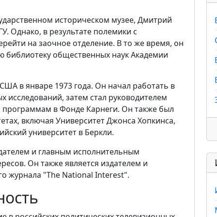
сударственном историческом музее, Дмитрий
У. Однако, в результате полемики с
рейти на заочное отделение. В то же время, он
ую библиотеку общественных наук Академии
США в январе 1973 года. Он начал работать в
х исследований, затем стал руководителем
 программам в Фонде Карнеги. Он также был
етах, включая Университет Джонса Хопкинса,
йский университет в Беркли.
едателем и главным исполнительным
есов. Он также является издателем и
журнала "The National Interest".
ность
е в российских политических телевизионных