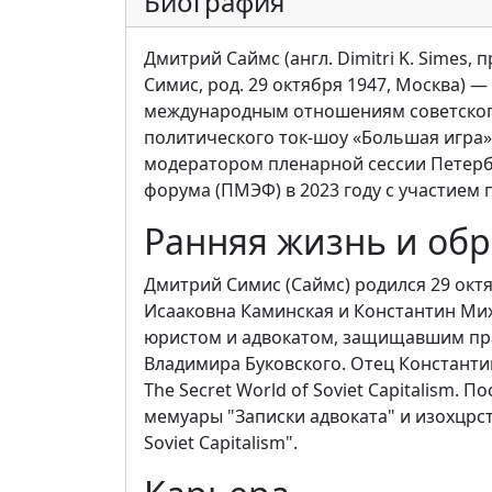
Биография
Дмитрий Саймс (англ. Dimitri K. Simes
Симис, род. 29 октября 1947, Москва) —
международным отношениям советског
политического ток-шоу «Большая игра» 
модератором пленарной сессии Петерб
форума (ПМЭФ) в 2023 году с участием
Ранняя жизнь и об
Дмитрий Симис (Саймс) родился 29 октя
Исааковна Каминская и Константин Ми
юристом и адвокатом, защищавшим пра
Владимира Буковского. Отец Константин 
The Secret World of Soviet Capitalism.
мемуары "Записки адвоката" и изохцрсти 
Soviet Capitalism".