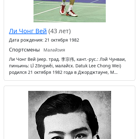
Ли Чонг Вей
(43 лет)
Дата рождения: 21 октября 1982
Спортсмены
Малайзия
Ли Чонг Вей (иер. трад. 李宗伟, кант.-рус.: Лэй Чунваи,
пиньинь: Lǐ Zōngwěi, малайск. Datuk Lee Chong Wei)
родился 21 октября 1982 года в Джорджтауне, М…