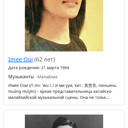
Imee Ooi
(62 лет)
Дата рождения: 21 марта 1964
Музыканты
Малайзия
Имee Оои (/ˈiːmiː ˈwuːiː/ и-ми ууи, кит.: 黃慧音, пиньинь:
Huáng Huìyīn) – яркая представительница китайско-
малайзийской музыкальной сцены. Она не тольк…