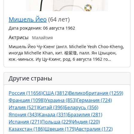
Мишель Йео
(64 лет)
Дата рождения: 06 августа 1962
Актрисы
Малайзия
Мишель Йео Чу-Кхенг (англ. Michelle Yeoh Choo-Kheng,
иногда Michelle Khan, кит. 楊紫瓊, палл. Ян Цзыцюн,
юж.-миньск. Иу Цу-Кхинг, род. 6 августа 1962 го…
Другие страны
Россия (11656)
США (3812)
Великобритания (1259)
Франция (1098)
Украина (853)
Германия (724)
Италия (521)
Китай (396)
Беларусь (356)
Япония (343)
Канада (331)
Бразилия (281)
Испания (271)
Польша (229)
Индия (220)
Казахстан (186)
Швеция (179)
Австралия (172)