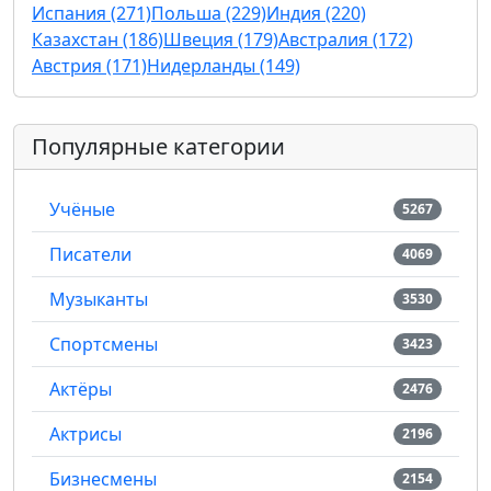
Испания (271)
Польша (229)
Индия (220)
Казахстан (186)
Швеция (179)
Австралия (172)
Австрия (171)
Нидерланды (149)
Популярные категории
Учёные
5267
Писатели
4069
Музыканты
3530
Спортсмены
3423
Актёры
2476
Актрисы
2196
Бизнесмены
2154