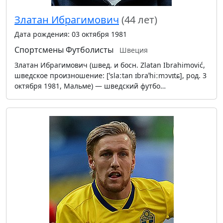
Златан Ибрагимович
(44 лет)
Дата рождения: 03 октября 1981
Спортсмены
Футболисты
Швеция
Златан Ибрагимович (швед. и босн. Zlatan Ibrahimović,
шведское произношение: [ˈslaːtan ɪbraˈhiːmɔvɪtɕ], род. 3
октября 1981, Мальме) — шведский футбо…