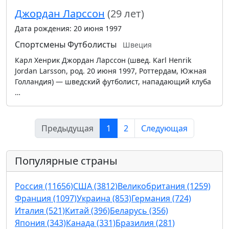
Джордан Ларссон
(29 лет)
Дата рождения: 20 июня 1997
Спортсмены
Футболисты
Швеция
Карл Хенрик Джордан Ларссон (швед. Karl Henrik
Jordan Larsson, род. 20 июня 1997, Роттердам, Южная
Голландия) — шведский футболист, нападающий клуба
…
Предыдущая
1
2
Следующая
Популярные страны
Россия (11656)
США (3812)
Великобритания (1259)
Франция (1097)
Украина (853)
Германия (724)
Италия (521)
Китай (396)
Беларусь (356)
Япония (343)
Канада (331)
Бразилия (281)