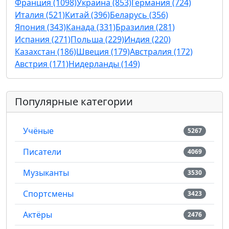
Франция (1098)
Украина (853)
Германия (724)
Италия (521)
Китай (396)
Беларусь (356)
Япония (343)
Канада (331)
Бразилия (281)
Испания (271)
Польша (229)
Индия (220)
Казахстан (186)
Швеция (179)
Австралия (172)
Австрия (171)
Нидерланды (149)
Популярные категории
Учёные
5267
Писатели
4069
Музыканты
3530
Спортсмены
3423
Актёры
2476