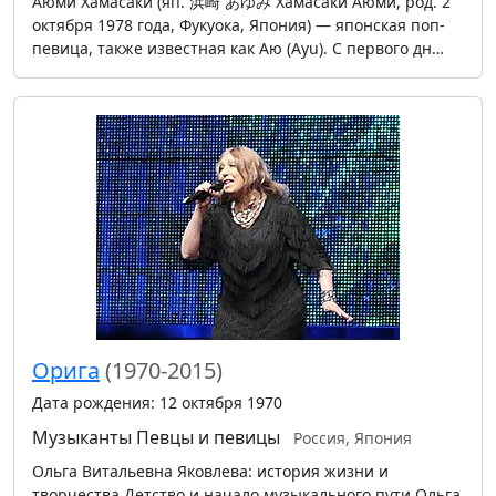
Аюми Хамасаки (яп. 浜崎 あゆみ Хамасаки Аюми, род. 2
октября 1978 года, Фукуока, Япония) — японская поп-
певица, также известная как Аю (Ayu). С первого дн…
Орига
(1970-2015)
Дата рождения: 12 октября 1970
Музыканты
Певцы и певицы
Россия, Япония
Ольга Витальевна Яковлева: история жизни и
творчества Детство и начало музыкального пути Ольга