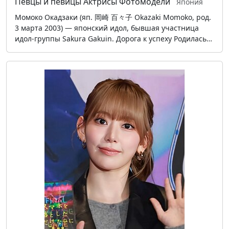
Певцы и певицы
Актрисы
Фотомодели
Япония
Момоко Окадзаки (яп. 岡崎 百々子 Okazaki Momoko, род.
3 марта 2003) — японский идол, бывшая участница
идол-группы Sakura Gakuin. Дорога к успеху Родилась…