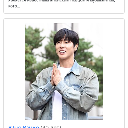
кото…
Юно Юнхо
(40 лет)