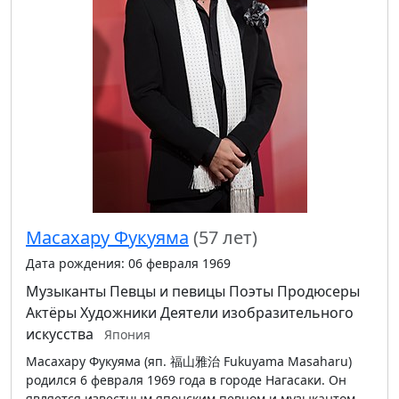
Масахару Фукуяма
(57 лет)
Дата рождения: 06 февраля 1969
Музыканты
Певцы и певицы
Поэты
Продюсеры
Актёры
Художники
Деятели изобразительного
искусства
Япония
Масахару Фукуяма (яп. 福山雅治 Fukuyama Masaharu)
родился 6 февраля 1969 года в городе Нагасаки. Он
является известным японским певцом и музыкантом,