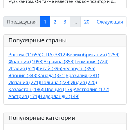
музыкантом. Он также известен как композитор и о…
Предыдущая
1
2
3
...
20
Следующая
Популярные страны
Россия (11656)
США (3812)
Великобритания (1259)
Франция (1098)
Украина (853)
Германия (724)
Италия (521)
Китай (396)
Беларусь (356)
Япония (343)
Канада (331)
Бразилия (281)
Испания (271)
Польша (229)
Индия (220)
Казахстан (186)
Швеция (179)
Австралия (172)
Австрия (171)
Нидерланды (149)
Популярные категории