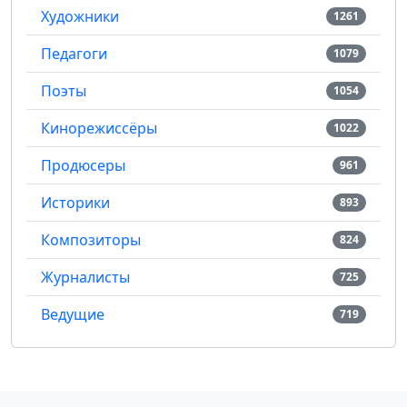
Художники
1261
Педагоги
1079
Поэты
1054
Кинорежиссёры
1022
Продюсеры
961
Историки
893
Композиторы
824
Журналисты
725
Ведущие
719