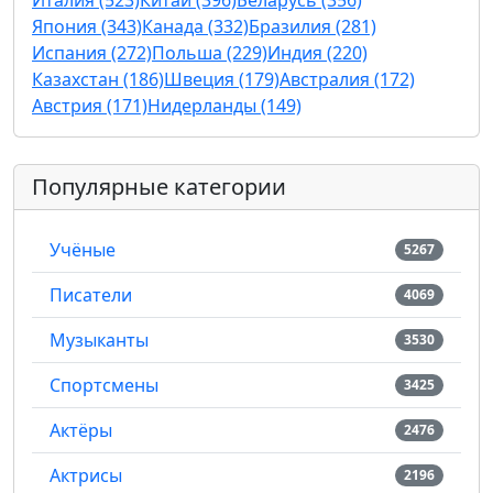
Италия (523)
Китай (396)
Беларусь (356)
Япония (343)
Канада (332)
Бразилия (281)
Испания (272)
Польша (229)
Индия (220)
Казахстан (186)
Швеция (179)
Австралия (172)
Австрия (171)
Нидерланды (149)
Популярные категории
Учёные
5267
Писатели
4069
Музыканты
3530
Спортсмены
3425
Актёры
2476
Актрисы
2196