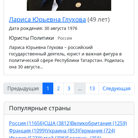
Лариса Юрьевна Глухова
(49 лет)
Дата рождения: 30 августа 1976
Юристы
Политики
Россия
Лариса Юрьевна Глухова – российский
государственный деятель, юрист и важная фигура в
политической сфере Республики Татарстан. Родилась
она 30 августа…
Предыдущая
1
2
3
...
13
Следующая
Популярные страны
Россия (11656)
США (3812)
Великобритания (1259)
Франция (1099)
Украина (853)
Германия (724)