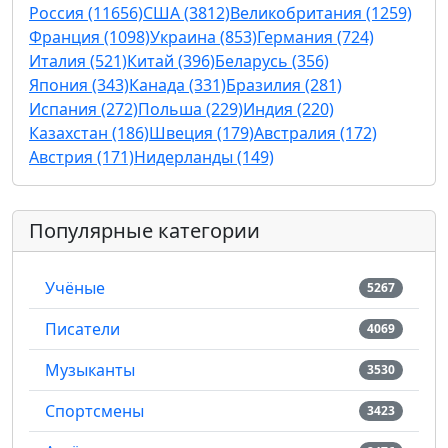
Россия (11656)
США (3812)
Великобритания (1259)
Франция (1098)
Украина (853)
Германия (724)
Италия (521)
Китай (396)
Беларусь (356)
Япония (343)
Канада (331)
Бразилия (281)
Испания (272)
Польша (229)
Индия (220)
Казахстан (186)
Швеция (179)
Австралия (172)
Австрия (171)
Нидерланды (149)
Популярные категории
Учёные
5267
Писатели
4069
Музыканты
3530
Спортсмены
3423