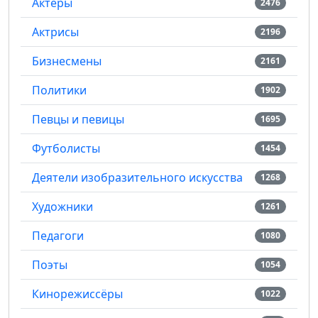
Актёры
2476
Актрисы
2196
Бизнесмены
2161
Политики
1902
Певцы и певицы
1695
Футболисты
1454
Деятели изобразительного искусства
1268
Художники
1261
Педагоги
1080
Поэты
1054
Кинорежиссёры
1022