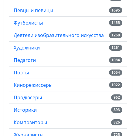
Певцы и певицы
1695
Футболисты
1455
Деятели изобразительного искусства
1268
Художники
1261
Педагоги
1084
Поэты
1054
Кинорежиссёры
1022
Продюсеры
962
Историки
893
Композиторы
826
Журналисты
725