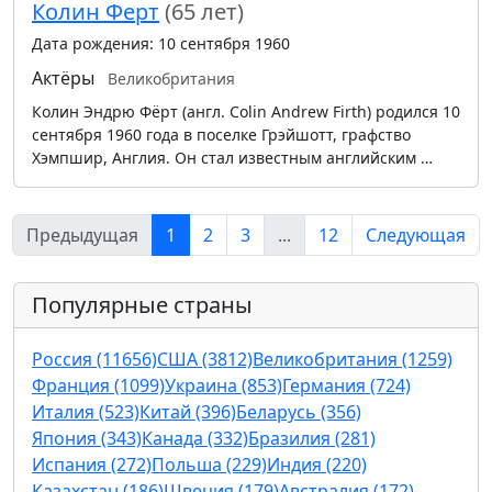
Колин Ферт
(65 лет)
Дата рождения: 10 сентября 1960
Актёры
Великобритания
Колин Эндрю Фëрт (англ. Colin Andrew Firth) родился 10
сентября 1960 года в поселке Грэйшотт, графство
Хэмпшир, Англия. Он стал известным английским …
Предыдущая
1
2
3
...
12
Следующая
Популярные страны
Россия (11656)
США (3812)
Великобритания (1259)
Франция (1099)
Украина (853)
Германия (724)
Италия (523)
Китай (396)
Беларусь (356)
Япония (343)
Канада (332)
Бразилия (281)
Испания (272)
Польша (229)
Индия (220)
Казахстан (186)
Швеция (179)
Австралия (172)