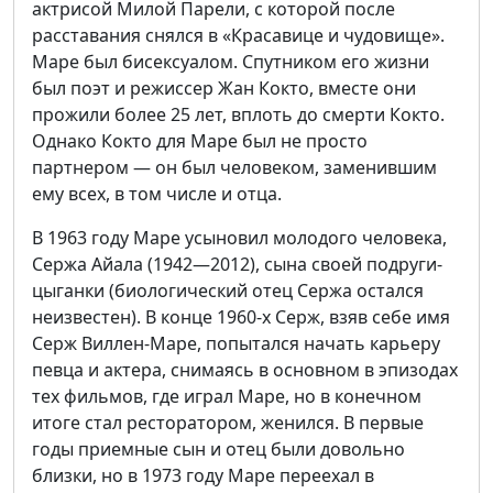
актрисой Милой Парели, с которой после
расставания снялся в «Красавице и чудовище».
Маре был бисексуалом. Спутником его жизни
был поэт и режиссер Жан Кокто, вместе они
прожили более 25 лет, вплоть до смерти Кокто.
Однако Кокто для Маре был не просто
партнером — он был человеком, заменившим
ему всех, в том числе и отца.
В 1963 году Маре усыновил молодого человека,
Сержа Айала (1942—2012), сына своей подруги-
цыганки (биологический отец Сержа остался
неизвестен). В конце 1960-х Серж, взяв себе имя
Серж Виллен-Маре, попытался начать карьеру
певца и актера, снимаясь в основном в эпизодах
тех фильмов, где играл Маре, но в конечном
итоге стал ресторатором, женился. В первые
годы приемные сын и отец были довольно
близки, но в 1973 году Маре переехал в