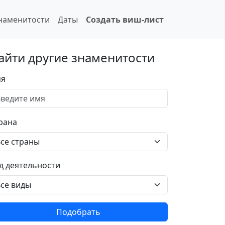
наменитости
Даты
Создать виш-лист
айти другие знаменитости
я
рана
д деятельности
Подобрать