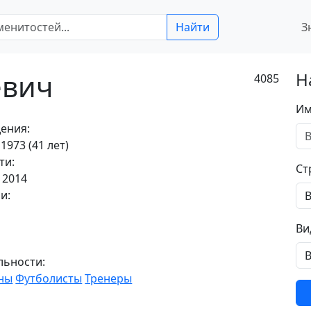
Найти
З
евич
Н
4085
Им
ения:
1973 (41 лет)
ти:
Ст
 2014
и:
Ви
льности:
ны
Футболисты
Тренеры