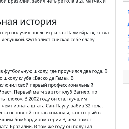
рной Бразилии, забил четыре гола в 20 матчах и
ьная история
гнер получил после игры за «Палмейрас», когда
 девушкой. Футболист снискал себе славу
в футбольную школу, где проучился два года. В
 школу клуба «Васко да Гама». В
аключил свой первый профессиональный
ас». Первый матч за этот клуб Вагнер, по
ь плохо». В 2002 году он стал лучшим
емпионата штата Сан-Паулу, забив 32 гола.
л за основной состав команды, за который в
 лучшим бомбардиром серии В, чем помог
ата Бразилии. В том же году он получил