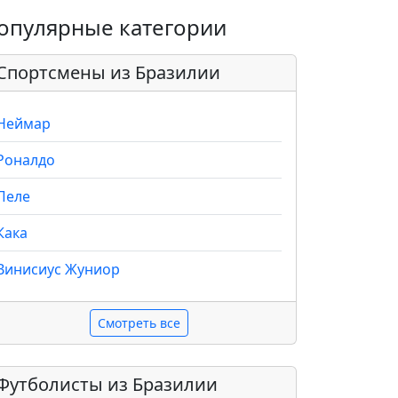
опулярные категории
Спортсмены из Бразилии
Неймар
Роналдо
Пеле
Кака
Винисиус Жуниор
Смотреть все
Футболисты из Бразилии