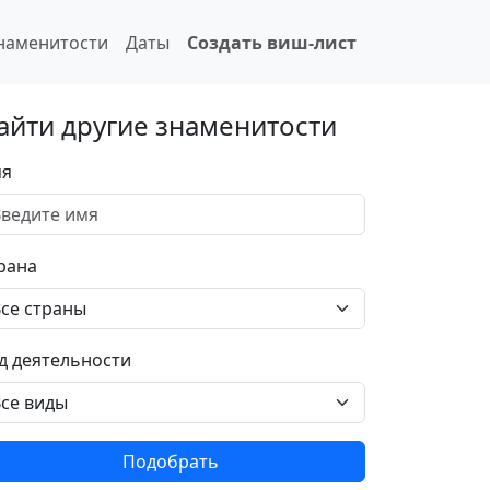
наменитости
Даты
Создать виш-лист
айти другие знаменитости
я
рана
д деятельности
Подобрать