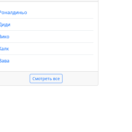
Роналдиньо
Диди
Зико
Халк
Вава
Смотреть все