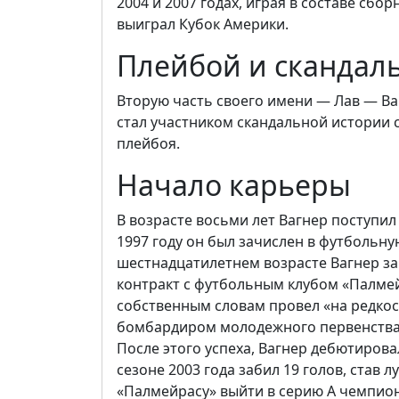
2004 и 2007 годах, играя в составе сбо
выиграл Кубок Америки.
Плейбой и скандал
Вторую часть своего имени — Лав — Ва
стал участником скандальной истории с
плейбоя.
Начало карьеры
В возрасте восьми лет Вагнер поступил 
1997 году он был зачислен в футбольную
шестнадцатилетнем возрасте Вагнер з
контракт с футбольным клубом «Палмейр
собственным словам провел «на редкост
бомбардиром молодежного первенства ч
После этого успеха, Вагнер дебютирова
сезоне 2003 года забил 19 голов, став
«Палмейрасу» выйти в серию А чемпион