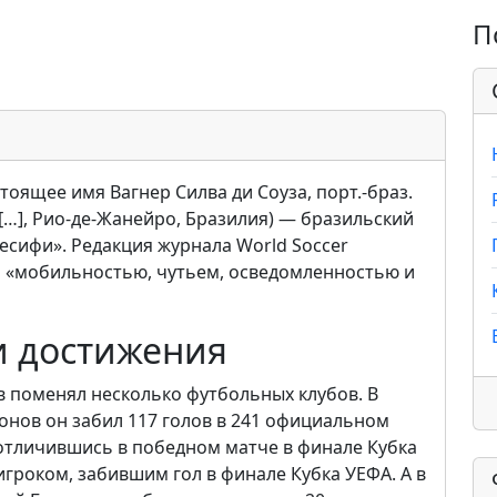
П
стоящее имя Вагнер Силва ди Соуза, порт.-браз.
84[…], Рио-де-Жанейро, Бразилия) — бразильский
есифи». Редакция журнала World Soccer
о «мобильностью, чутьем, осведомленностью и
и достижения
в поменял несколько футбольных клубов. В
онов он забил 117 голов в 241 официальном
 отличившись в победном матче в финале Кубка
гроком, забившим гол в финале Кубка УЕФА. А в