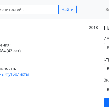
Найти
З
Н
2018
Им
ения:
84 (42 лет)
Ст
льности:
ны
Футболисты
Ви