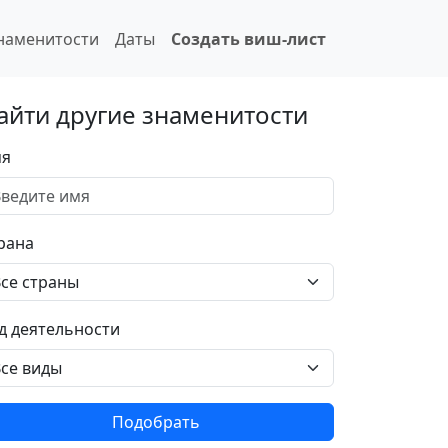
наменитости
Даты
Создать виш-лист
айти другие знаменитости
я
рана
д деятельности
Подобрать