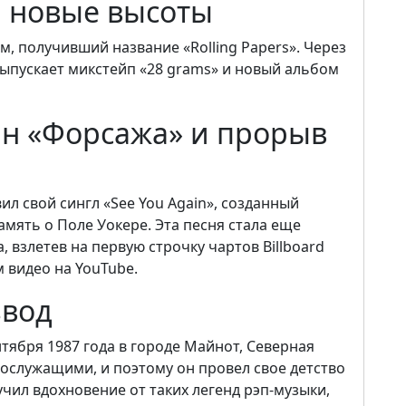
и новые высоты
м, получивший название «Rolling Papers». Через
 выпускает микстейп «28 grams» и новый альбом
имн «Форсажа» и прорыв
ил свой сингл «See You Again», созданный
мять о Поле Уокере. Эта песня стала еще
взлетев на первую строчку чартов Billboard
 видео на YouTube.
звод
тября 1987 года в городе Майнот, Северная
ослужащими, и поэтому он провел свое детство
учил вдохновение от таких легенд рэп-музыки,