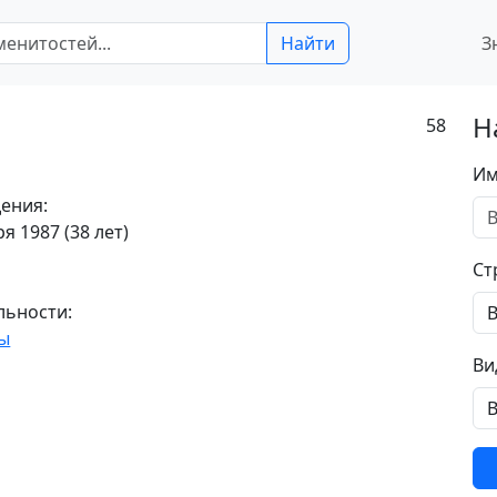
Найти
З
Н
58
Им
ения:
я 1987 (38 лет)
Ст
льности:
ы
Ви