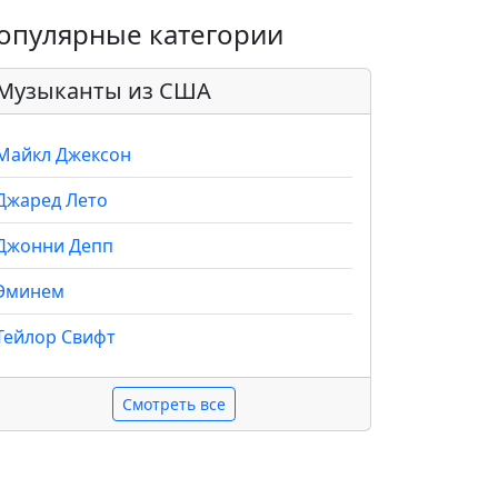
опулярные категории
Музыканты из США
Майкл Джексон
Джаред Лето
Джонни Депп
Эминем
Тейлор Свифт
Смотреть все