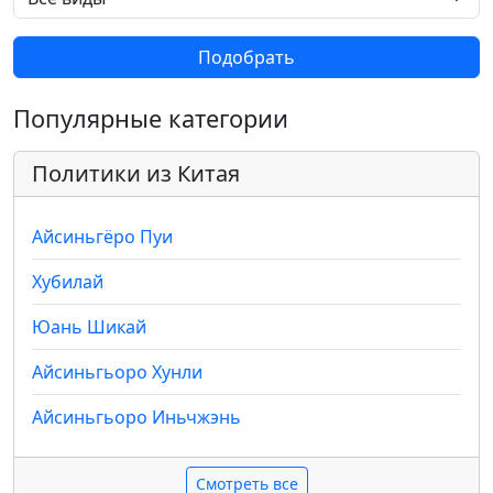
Подобрать
Популярные категории
Политики из Китая
Айсиньгёро Пуи
Хубилай
Юань Шикай
Айсиньгьоро Хунли
Айсиньгьоро Иньчжэнь
Смотреть все