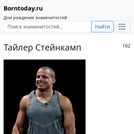
Borntoday.ru
Дни рождения знаменитостей
Найти
Тайлер Стейнкамп
162