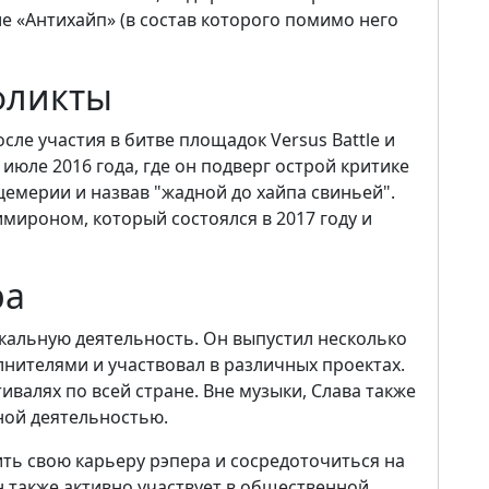
е «Антихайп» (в состав которого помимо него
фликты
сле участия в битве площадок Versus Battle и
июле 2016 года, где он подверг острой критике
цемерии и назвав "жадной до хайпа свиньей".
имироном, который состоялся в 2017 году и
ра
кальную деятельность. Он выпустил несколько
лнителями и участвовал в различных проектах.
ивалях по всей стране. Вне музыки, Слава также
ной деятельностью.
ть свою карьеру рэпера и сосредоточиться на
н также активно участвует в общественной