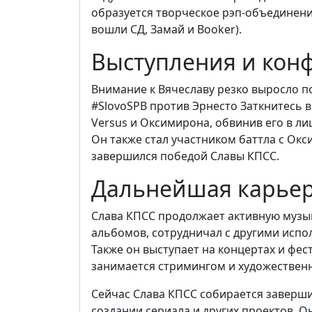
образуется творческое рэп-объединени
вошли СД, Замай и Booker).
Выступления и кон
Внимание к Вячеславу резко выросло по
#SlovoSPB против Эрнесто Заткнитесь в 
Versus и Оксимирона, обвинив его в ли
Он также стал участником баттла с Окс
завершился победой Славы КПСС.
Дальнейшая карье
Слава КПСС продолжает активную музы
альбомов, сотрудничал с другими испо
Также он выступает на концертах и фест
занимается стримингом и художествен
Сейчас Слава КПСС собирается заверши
создании сериала и других проектов. О