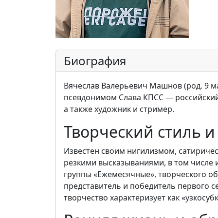
Биография
Вячеслав Валерьевич Машнов (род. 9 ма
псевдонимом Слава КПСС — российский 
а также художник и стример.
Творческий стиль и
Известен своим нигилизмом, сатириче
резкими высказываниями, в том числе и
группы «Ежемесячные», творческого об
представитель и победитель первого с
творчество характеризует как «узкосуб