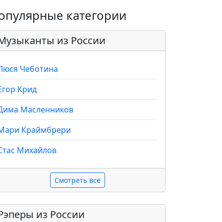
опулярные категории
Музыканты из России
Люся Чеботина
Егор Крид
Дима Масленников
Мари Краймбрери
Стас Михайлов
Смотреть все
Рэперы из России