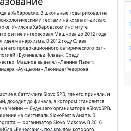
разование
да в Хабаровске. В школьные годы рисовал на
психологическими тестами на компакт-дисках,
арке. Учился в Хабаровском институте
то рэп не интересовал Машнова до 2012 года,
л идеям анархизма. В 2012 году Слава
а и его провокационного сатирического рэп-
логией «Бухенвальд Флава». Среди
чество, Машнов выделял «Ленина Пакет»,
 лидера «Аукцыона» Леонида Федорова.
астие в баттл-лиге Slovo SPB, где его приняли, и
ый, доходит до финала, в котором становится
ена Чейни — будущего организатора #SlovoSPB.
шение на фестиваль SlovoFest в Анапе. В
gratta — организатор Slovo Moscow. В 2016
ейбла «Ренессанс», под крылом которого