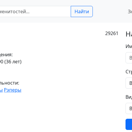
Найти
З
Н
29261
Им
ения:
0 (36 лет)
Ст
льности:
ы
Рэперы
Ви