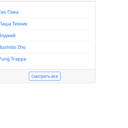
Гио Пика
Паша Техник
Элджей
Bushido Zho
Yung Trappa
Смотреть все