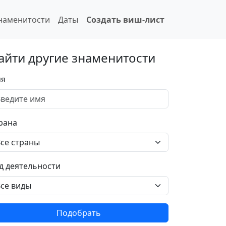
наменитости
Даты
Создать виш-лист
айти другие знаменитости
я
рана
д деятельности
Подобрать