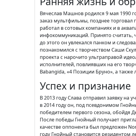
Ранняя жизнь и об
Вячеслав Машнов родился 9 мая 1990 го
заказ мультфильмы, позднее торговал 
работал в сотовых компаниях и в аквап
инфокоммуникаций. Принято считать, ч
до этого он увлекался панком и следова
познакомился с творчеством Саши Скул
проекта с нарочито ультраправой идео
исполнителей, повлиявших на его твор
Babangida, «4 Позиции Бруно», а также
Успех и признание
В 2013 году Слава отправил заявку на уч
в 2014 году он, под псевдонимом Гнойн
победителем первого сезона, обойдя Д
После победы Гнойный получает пригла
качестве оппонента был предложен Non
году Гнойный становится резидентом л