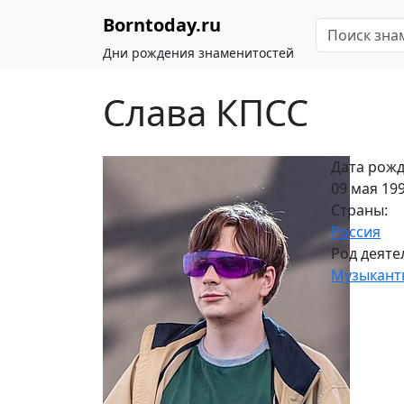
Borntoday.ru
Дни рождения знаменитостей
Слава КПСС
Дата рожд
09 мая 199
Страны:
Россия
Род деяте
Музыкант