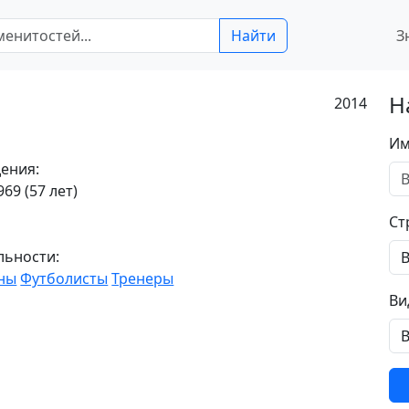
Найти
З
Н
2014
Им
ения:
69 (57 лет)
Ст
льности:
ны
Футболисты
Тренеры
Ви