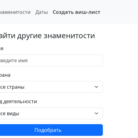
наменитости
Даты
Создать виш-лист
айти другие знаменитости
я
рана
д деятельности
Подобрать