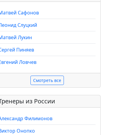
Матвей Сафонов
Леонид Слуцкий
Матвей Лукин
Сергей Пиняев
Евгений Ловчев
Смотреть все
Тренеры из России
Александр Филимонов
Виктор Онопко