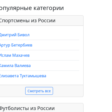
опулярные категории
Спортсмены из России
Дмитрий Бивол
Артур Бетербиев
Ислам Махачев
Камила Валиева
Елизавета Туктамышева
Смотреть все
Футболисты из России