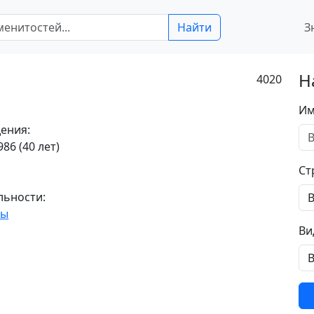
Найти
З
Н
4020
Им
ения:
86 (40 лет)
Ст
льности:
ты
Ви