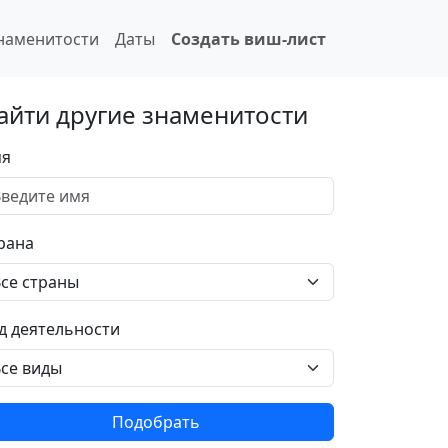
наменитости
Даты
Создать виш-лист
айти другие знаменитости
я
рана
д деятельности
Подобрать