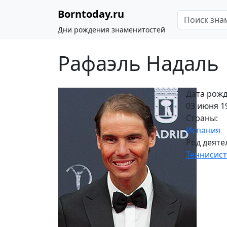
Borntoday.ru
Дни рождения знаменитостей
Рафаэль Надаль
Дата рожд
03 июня 19
Страны:
Испания
Род деяте
Теннисис