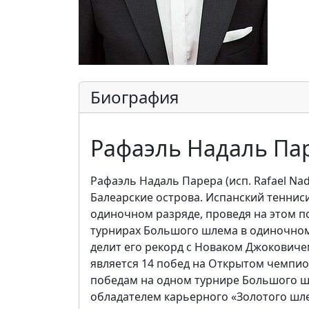
Биография
Рафаэль Надаль Па
Рафаэль Надаль Парера (исп. Rafael Nad
Балеарские острова. Испанский тенниси
одиночном разряде, проведя на этом по
турнирах Большого шлема в одиночном р
делит его рекорд с Новаком Джокович
является 14 побед на Открытом чемпио
победам на одном турнире Большого шл
обладателем карьерного «Золотого шл