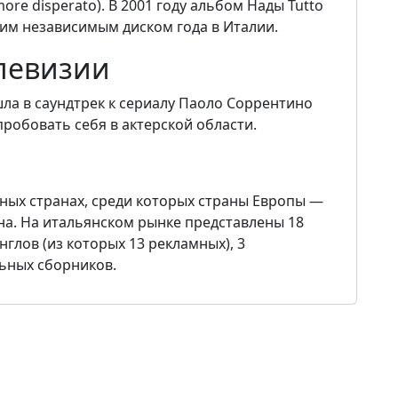
re disperato). В 2001 году альбом Нады Tutto
шим независимым диском года в Италии.
елевизии
ошла в саундтрек к сериалу Паоло Соррентино
робовать себя в актерской области.
ных странах, среди которых страны Европы —
на. На итальянском рынке представлены 18
нглов (из которых 13 рекламных), 3
ьных сборников.