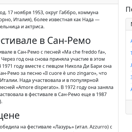
П
од. 17 ноября 1953, округ Габбро, коммуна
но, Италия), более известная как Нада —
тельница и актриса.
естивале в Сан-Ремо
вале в Сан-Ремо c песней «Ma che freddo fa»,
Через год она снова приняла участие в этом
. В 1971 году вместе с певцом Никола Ди Бари она
н-Ремо за песню «Il cuore è uno zingaro», что
Италии. Нада участвовала и в популярной
есней «Amore disperato». В 1972 году она заняла
Участвовала в фестивале в Сан-Ремо еще в 1987
).
цене
обедила на фестивале «Лазурь» (итал. Azzurro) с