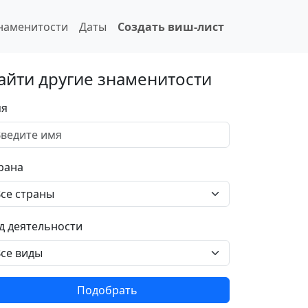
наменитости
Даты
Создать виш-лист
айти другие знаменитости
я
рана
д деятельности
Подобрать