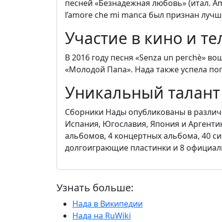
песней «Безнадежная любовь» (итал. Amo
l’amore che mi manca был признан луч
Участие в кино и т
В 2016 году песня «Senza un perchè» в
«Молодой Папа». Нада также успела поп
Уникальный талант
Сборники Нады опубликованы в различ
Испания, Югославия, Япония и Аргенти
альбомов, 4 концертных альбома, 40 си
долгоиграющие пластинки и 8 официал
Узнать больше:
Нада в Википедии
Нада на RuWiki