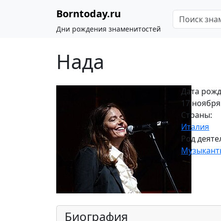
Borntoday.ru
Дни рождения знаменитостей
Нада
Дата рожд
17 ноября 
Страны:
Италия
Род деяте
Музыкант
Биография