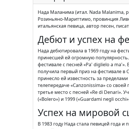
Нада Маланима (итал. Nada Malanima, р
Розиньяно-Мариттимо, провинция Ливор
итальянская певица, автор песен, писа
Дебют и успех на ф
Нада дебютировала в 1969 году на фести
принесшей ей огромную популярность. 
фестивале с песней «Pa' diglielo a ma'»
получила первый приз на фестивале в Са
принесло ей известность за пределами 
телепередаче «Canzonissima» со своей п
третье место с песней «Re di Denari». 
(«Bolero») и 1999 («Guardami negli occhi»
Успех на мировой с
В 1983 году Нада стала певицей года и п