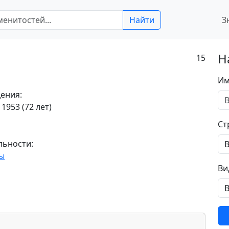
Найти
З
Н
15
Им
ения:
1953 (72 лет)
Ст
льности:
ы
Ви