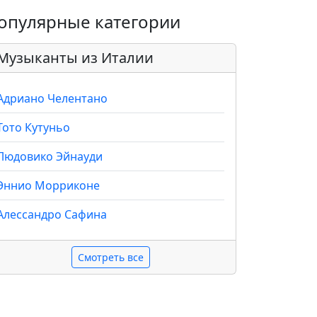
опулярные категории
Музыканты из Италии
Адриано Челентано
Тото Кутуньо
Людовико Эйнауди
Эннио Морриконе
Алессандро Сафина
Смотреть все