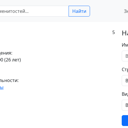
Найти
З
Н
5
Им
ения:
0 (26 лет)
Ст
льности:
ты
Ви