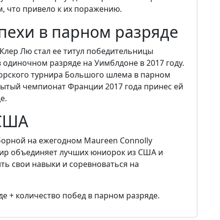
, что привело к их поражению.
пехи в парном разряде
Клер Лю стал ее титул победительницы
одиночном разряде на Уимблдоне в 2017 году.
орского турнира Большого шлема в парном
крытый чемпионат Франции 2017 года принес ей
е.
 США
борной на ежегодном Maureen Connolly
нир объединяет лучших юниорок из США и
ть свои навыки и соревноваться на
е + количество побед в парном разряде.