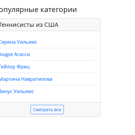
опулярные категории
Теннисисты из США
Серена Уильямс
Андре Агасси
Тейлор Фриц
Мартина Навратилова
Винус Уильямс
Смотреть все