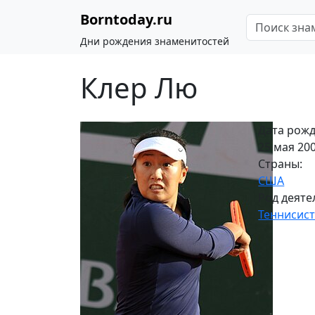
Borntoday.ru
Дни рождения знаменитостей
Клер Лю
Дата рожд
25 мая 200
Страны:
США
Род деяте
Теннисис