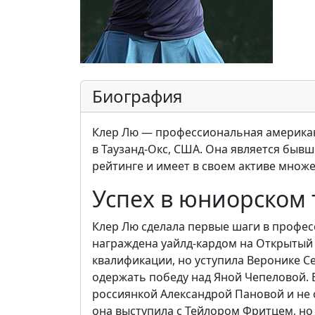
Биография
Клер Лю — профессиональная американс
в Таузанд-Окс, США. Она является быв
рейтинге и имеет в своем активе множ
Успех в юниорском 
Клер Лю сделала первые шаги в профес
награждена уайлд-кардом на Открытый
квалификации, но уступила Веронике Се
одержать победу над Яной Чепеловой. 
россиянкой Александрой Пановой и не 
она выступила с Тейлором Фритцем, но