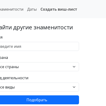
наменитости
Даты
Создать виш-лист
айти другие знаменитости
я
рана
д деятельности
Подобрать