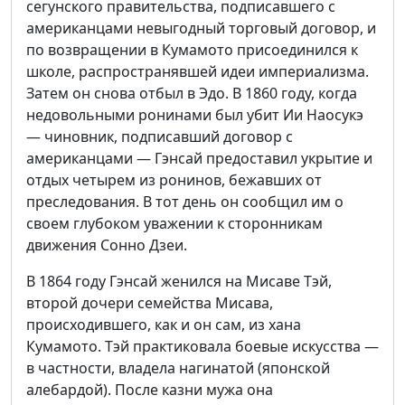
сегунского правительства, подписавшего с
американцами невыгодный торговый договор, и
по возвращении в Кумамото присоединился к
школе, распространявшей идеи империализма.
Затем он снова отбыл в Эдо. В 1860 году, когда
недовольными ронинами был убит Ии Наосукэ
— чиновник, подписавший договор с
американцами — Гэнсай предоставил укрытие и
отдых четырем из ронинов, бежавших от
преследования. В тот день он сообщил им о
своем глубоком уважении к сторонникам
движения Сонно Дзеи.
В 1864 году Гэнсай женился на Мисаве Тэй,
второй дочери семейства Мисава,
происходившего, как и он сам, из хана
Кумамото. Тэй практиковала боевые искусства —
в частности, владела нагинатой (японской
алебардой). После казни мужа она