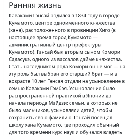
Ранняя жизнь
Каваками Гэнсай родился в 1834 году в городе
Кумамото, центре одноименного княжества
(хана), расположенного в провинции Хиго (в
настоящее время город Кумамото —
административный центр префектуры
Кумамото). Гэнсай был вторым сыном Комори
Садасукэ, одного из вассалов дайме княжества.
Стать наследником рода Комори он не мог — на
эту роль был выбран его старший брат — и в
возрасте 10 лет Гэнсая отдали на усыновление в
семью Каваками Гэмбэя. Усыновление было
распространенной практикой в Японии до
начала периода Мэйдзи: семьи, в которых не
было мальчиков, усыновляли детей, чтобы
сохранить свою фамилию. Гэнсай посещал
школу хана Кумамото, где проходил обычный
для того времени курс наук и обучался владеть