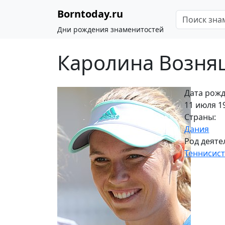
Borntoday.ru
Дни рождения знаменитостей
Каролина Возня
Дата рожд
11 июля 19
Страны:
Дания
Род деяте
Теннисис