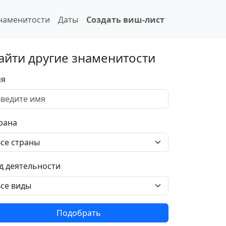
наменитости
Даты
Создать виш-лист
айти другие знаменитости
я
рана
д деятельности
Подобрать