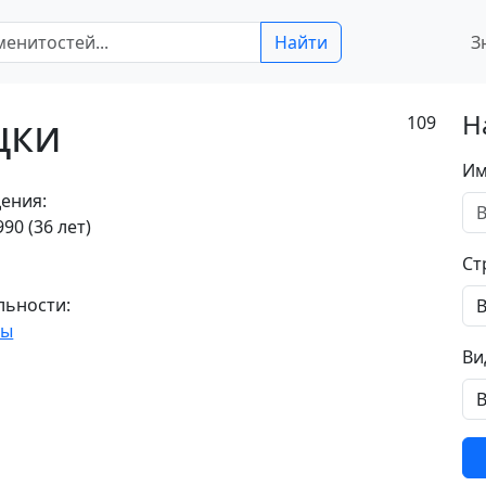
Найти
З
цки
Н
109
Им
ения:
90 (36 лет)
Ст
льности:
ты
Ви