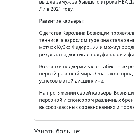
вышла замуж за бывшего игрока НБА Дэ
Ли в 2021 году.
Развитие карьеры:
С детства Каролина Возняцки проявля
теннисе, а взрослом туре она стала з
матчах Кубка Федерации и международ
результаты, достигая полуфиналов и ф
Возняцки поддерживала стабильные рез
первой ракеткой мира. Она также прод
успехов в этой дисциплине.
На протяжении своей карьеры Возняцки
персоной и спонсором различных брен
высококлассных соревнованиях и продв
Узнать больше: