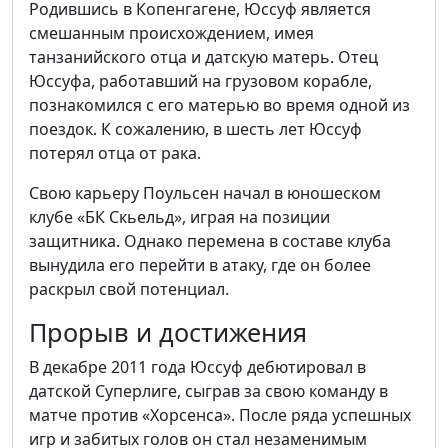
Родившись в Копенгагене, Юссуф является
смешанным происхождением, имея
танзанийского отца и датскую матерь. Отец
Юссуфа, работавший на грузовом корабле,
познакомился с его матерью во время одной из
поездок. К сожалению, в шесть лет Юссуф
потерял отца от рака.
Свою карьеру Поульсен начал в юношеском
клубе «БК Скьельд», играя на позиции
защитника. Однако перемена в составе клуба
вынудила его перейти в атаку, где он более
раскрыл свой потенциал.
Прорыв и достижения
В декабре 2011 года Юссуф дебютировал в
датской Суперлиге, сыграв за свою команду в
матче против «Хорсенса». После ряда успешных
игр и забитых голов он стал незаменимым