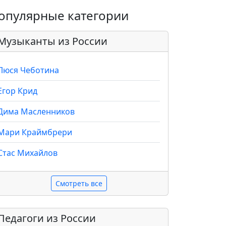
опулярные категории
Музыканты из России
Люся Чеботина
Егор Крид
Дима Масленников
Мари Краймбрери
Стас Михайлов
Смотреть все
Педагоги из России