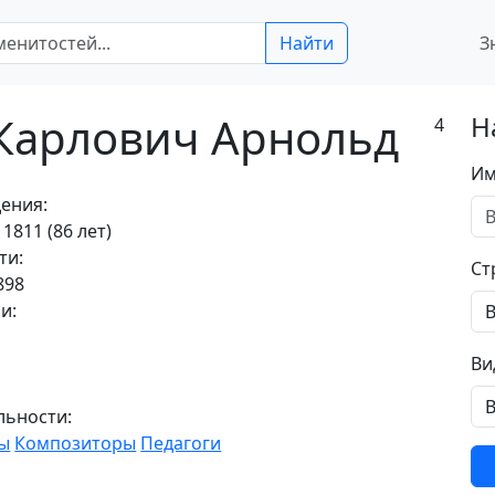
Найти
З
 Карлович Арнольд
Н
4
Им
ения:
1811 (86 лет)
ти:
Ст
898
и:
Ви
льности:
ы
Композиторы
Педагоги