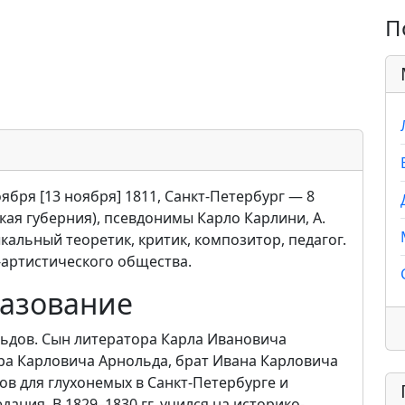
П
ября [13 ноября] 1811, Санкт-Петербург — 8
ская губерния), псевдонимы Карло Карлини, А.
альный теоретик, критик, композитор, педагог.
-артистического общества.
разование
ьдов. Сын литератора Карла Ивановича
ра Карловича Арнольда, брат Ивана Карловича
в для глухонемых в Санкт-Петербурге и
ания. В 1829–1830 гг. учился на историко-