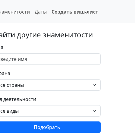
наменитости
Даты
Создать виш-лист
айти другие знаменитости
я
рана
д деятельности
Подобрать