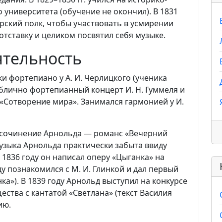
университета (обучение не окончил). В 1831
рский полк, чтобы участвовать в усмирении
 отставку и целиком посвятил себя музыке.
ятельность
ки фортепиано у А. И. Черлицкого (ученика
блично фортепианный концерт И. Н. Гуммеля и
 «Сотворение мира». Занимался гармонией у И.
е сочинение Арнольда — романс «Вечерний
 музыка Арнольда практически забыта ввиду
 1836 году он написал оперу «Цыганка» на
ду познакомился с М. И. Глинкой и дал первый
ка»). В 1839 году Арнольд выступил на конкурсе
ства с кантатой «Светлана» (текст Василия
ию.