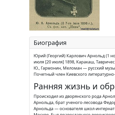
Биография
Юрий (Георгий) Карлович Арнольд (1 но
июля [20 июля] 1898, Каракаш, Тавриче
Ю., Гармонин, Меломан — русский музык
Почетный член Киевского литературно
Ранняя жизнь и об
Происходил из дворянского рода Арнол
Арнольда, брат ученого-лесовода Федо
Арнольда — основателя школ-интернато
Москве. Был православного вероисповед