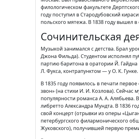
филологическом факультете Дерптского 
году поступил в Стародубовский кираси
польского мятежа. В 1838 году вышел в
Сочинительская де
Музыкой занимался с детства. Брал уро
Джона Фильда). Студентом исполнял пу
партию баритона в оратории Й. Гайдна
Л. Фукса, контрапунктом — у О. К. Гунке.
В 1835 году появилось в печати перво
звон» (на стихи И. И. Козлова). Сейчас
популярности романса А. А. Алябьева. В
либретто Александра Мундта. В 1836 го
свой концерт (отрывки из оперы «Цыган
петербургского филармонического обще
Жуковского), получившей первую прем