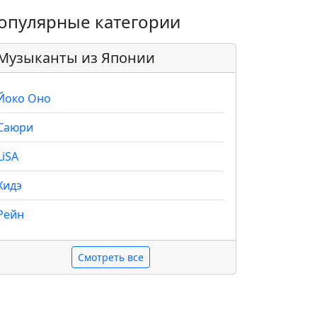
опулярные категории
Музыканты из Японии
Йоко Оно
Саюри
LiSA
Хидэ
Рейн
Смотреть все