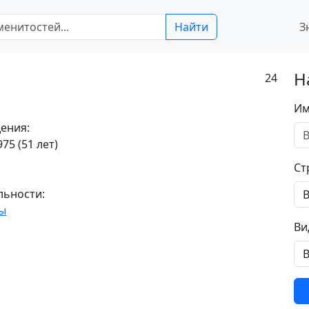
Найти
З
Н
24
Им
ения:
75 (51 лет)
Ст
льности:
ы
Ви