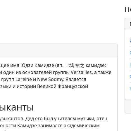
П
щее имя Юдзи Камидзе (яп. 上城 祐之 камидзе:
 один из основателей группы Versailles, а также
групп Lareine и New Sodmy. Является
узыки и истории Великой Французской
зыканты
зыкантов. Дед его был учителем музыки, отец
 юности Камидзе занимался академическим