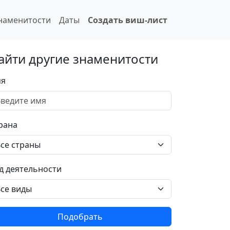
наменитости
Даты
Создать виш-лист
айти другие знаменитости
я
рана
д деятельности
Подобрать