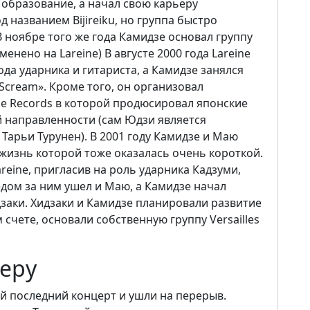
образование, а начал свою карьеру
д названием Bijireiku, но группа быстро
В ноябре того же года Камидзе основал группу
енено на Lareine) В августе 2000 года Lareine
ода ударника и гитариста, а Камидзе занялся
Scream». Кроме того, он организовал
 Records в которой продюсировал японские
 направленности (сам Юдзи является
арьи Турунен). В 2001 году Камидзе и Маю
 жизнь которой тоже оказалась очень короткой.
reine, пригласив на роль ударника Кадзуми,
ледом за ним ушел и Маю, а Камидзе начал
дзаки. Хидзаки и Камидзе планировали развитие
м счете, основали собственную группу Versailles
ьеру
свой последний концерт и ушли на перерыв.