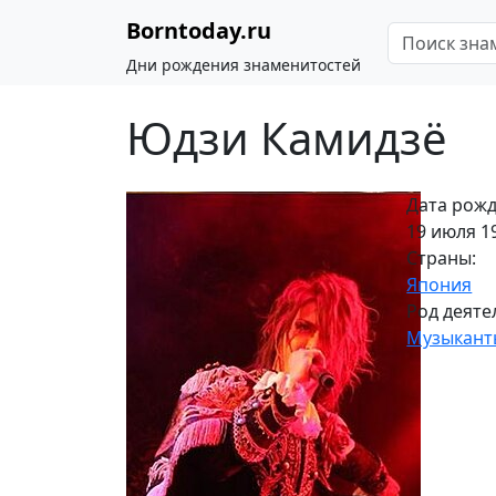
Borntoday.ru
Дни рождения знаменитостей
Юдзи Камидзё
Дата рожд
19 июля 19
Страны:
Япония
Род деяте
Музыкант