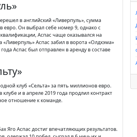
уль»
перешел в английский «Ливерпуль», сумма
 евро. Он выбрал себе номер 9, однако с
квалификации, Аспас чаще оказывался на
а «Ливерпуль» Аспас забил в ворота «Олдхэма»
4 года Аспас был отправлен в аренду в составе
льту»
родной клуб «Сельта» за пять миллионов евро.
клубе и в апреле 2019 года продлил контракт
ное отношение к команде.
ах Яго Аспас достиг впечатляющих результатов.
ов, одержал 10 побед, сыграл в 6 ничьих и