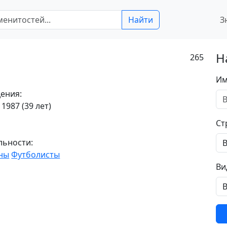
Найти
З
Н
265
Им
ения:
 1987 (39 лет)
Ст
льности:
ны
Футболисты
Ви