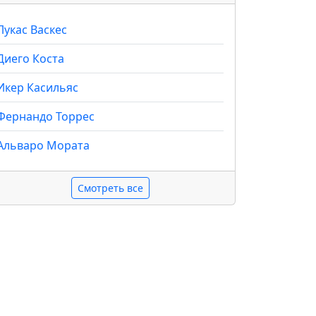
Лукас Васкес
Диего Коста
Икер Касильяс
Фернандо Торрес
Альваро Мората
Смотреть все