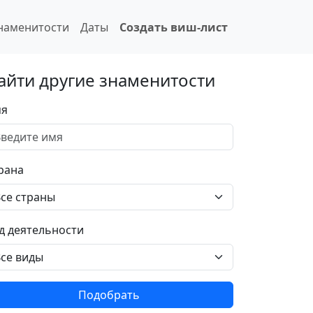
наменитости
Даты
Создать виш-лист
айти другие знаменитости
я
рана
д деятельности
Подобрать