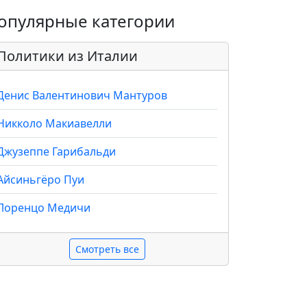
опулярные категории
Политики из Италии
Денис Валентинович Мантуров
Никколо Макиавелли
Джузеппе Гарибальди
Айсиньгёро Пуи
Лоренцо Медичи
Смотреть все