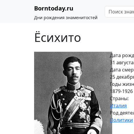
Borntoday.ru
Дни рождения знаменитостей
Ёсихито
Дата рожд
31 августа
Дата смер
25 декабр
Годы жизн
1879-1926
Страны:
Италия
Род деяте
Политики