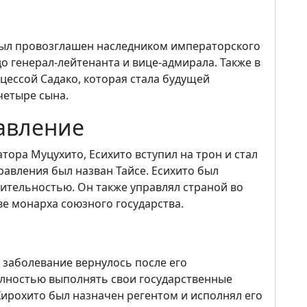
о был провозглашен наследником императорского
до генерал-лейтенанта и вице-адмирала. Также в
нцессой Садако, которая стала будущей
четыре сына.
авление
атора Муцухито, Есихито вступил на трон и стал
авления был назван Тайсе. Есихито был
ительностью. Он также управлял страной во
е монарха союзного государства.
о заболевание вернулось после его
полностью выполнять свои государственные
Хирохито был назначен регентом и исполнял его