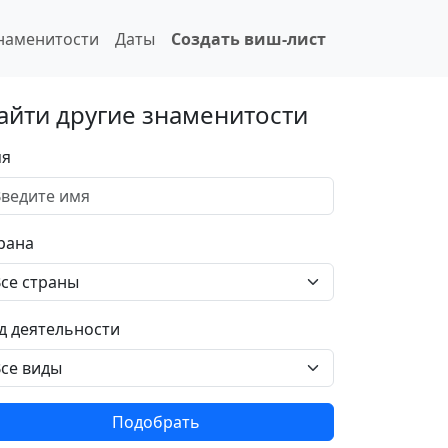
наменитости
Даты
Создать виш-лист
айти другие знаменитости
я
рана
д деятельности
Подобрать