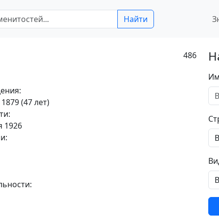
Найти
З
Н
486
Им
ения:
 1879 (47 лет)
ти:
Ст
я 1926
и:
Ви
льности: