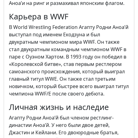
Аноа’и на ринг и размахивал японским флагом.
Карьера в WWF
В World Wrestling Federation Агапту Родни Аноа’й
выступал под именем Екодзуна и был
двукратным чемпионом мира WWF. Он также
стал двукратным командным чемпионом WWF в
паре с Оуэном Хартом. В 1993 году он победил в
«Королевской битве», став первым рестлером
самоанского происхождения, который выиграл
главный титул WWE. Он также стал третьим
новичком, который быстрее всего выиграл титул
чемпиона WWF/E после своего дебюта.
Личная жизнь и наследие
Агапту Родни Аноа’й был членом рестлинг-
династии Аноа’й. У него были двое детей,
Джастин и Кейлани. Его двоюродные братья,