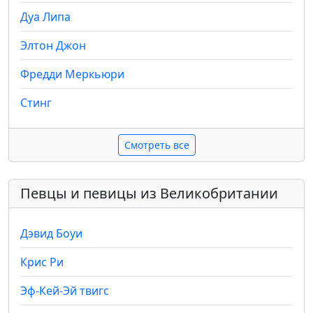
Дуа Липа
Элтон Джон
Фредди Меркьюри
Стинг
Смотреть все
Певцы и певицы из Великобритании
Дэвид Боуи
Крис Ри
Эф-Кей-Эй твигс