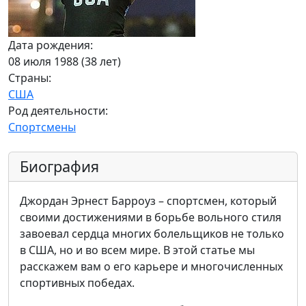
Дата рождения:
08 июля 1988 (38 лет)
Страны:
США
Род деятельности:
Спортсмены
Биография
Джордан Эрнест Барроуз – спортсмен, который
своими достижениями в борьбе вольного стиля
завоевал сердца многих болельщиков не только
в США, но и во всем мире. В этой статье мы
расскажем вам о его карьере и многочисленных
спортивных победах.