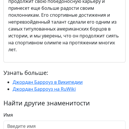
продолжит свою победоносную карьеру и
принесет еще больше радости своим
поклонникам. Его спортивные достижения и
непревзойденный талант сделали его одним из
самых титулованных американских борцов в
истории, и мы уверены, что он продолжит сиять
на спортивном олимпе на протяжении многих
лет.
Узнать больше:
Джордан Барроуз в Википедии
Джордан Барроуз на RuWiki
Найти другие знаменитости
Имя