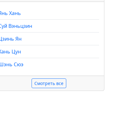
Янь Хань
Суй Вэньцзин
Цзинь Ян
Хань Цун
Шэнь Сюэ
Смотреть все