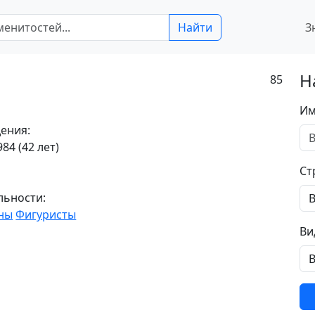
Найти
З
Н
85
Им
ения:
84 (42 лет)
Ст
льности:
ны
Фигуристы
Ви