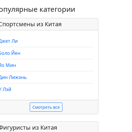
опулярные категории
Спортсмены из Китая
Джет Ли
Боло Йен
Яо Мин
Дин Лижэнь
У Лэй
Смотреть все
Фигуристы из Китая