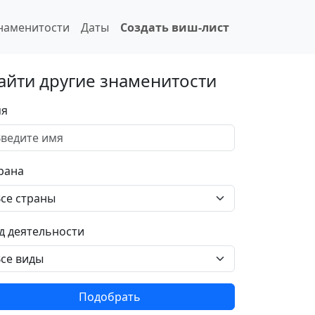
наменитости
Даты
Создать виш-лист
айти другие знаменитости
я
рана
д деятельности
Подобрать