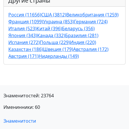
Другие страны
Россия (11656)
США (3812)
Великобритания (1259)
Франция (1099)
Украина (853)
Германия (724)
Италия (523)
Китай (396)
Беларусь (356)
Япония (343)
Канада (332)
Бразилия (281)
Испания (272)
Польша (229)
Индия (220)
Казахстан (186)
Швеция (179)
Австралия (172)
Австрия (171)
Нидерланды (149)
Знаменитостей: 23764
Именинники: 60
Знаменитости